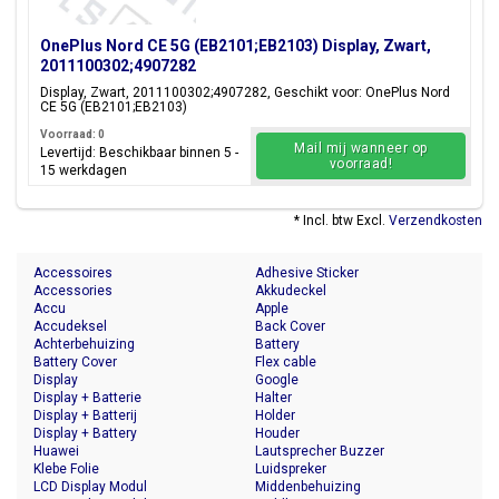
OnePlus Nord CE 5G (EB2101;EB2103) Display, Zwart,
2011100302;4907282
Display, Zwart, 2011100302;4907282, Geschikt voor: OnePlus Nord
CE 5G (EB2101;EB2103)
Voorraad: 0
Mail mij wanneer op
Levertijd: Beschikbaar binnen 5 -
voorraad!
15 werkdagen
* Incl. btw Excl.
Verzendkosten
Accessoires
Adhesive Sticker
Accessories
Akkudeckel
Accu
Apple
Accudeksel
Back Cover
Achterbehuizing
Battery
Battery Cover
Flex cable
Display
Google
Display + Batterie
Halter
Display + Batterij
Holder
Display + Battery
Houder
Huawei
Lautsprecher Buzzer
Klebe Folie
Luidspreker
LCD Display Modul
Middenbehuizing