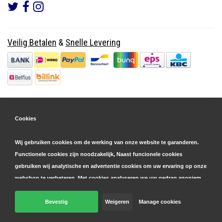
Veilig Betalen
&
Snelle Levering
Cookies
Wij gebruiken cookies om de werking van onze website te garanderen.
Functionele cookies zijn noodzakelijk, Naast funcionele cookies
gebruiken wij analytische en advertentie cookies om uw ervaring op onze
webshop te verbeteren. Met cookies analyseren we uw gedrag anoniem,
zowel binnen als buiten onze website, om onze diensten te
personaliseren en advertenties te tonen. Lees hier meer over in onze
Bevestig
Weigeren
Manage cookies
© Copyright 2026 Parts4GSM - Design by
Webdinge.nl
cookie- en privacyverklaring
. Klik op 'bevestigen' om akkoord te gaan
Parts4GSM
word beoordeeld met
9,9
/
10
(
2541
Reviews) bij
Kiyoh.nl