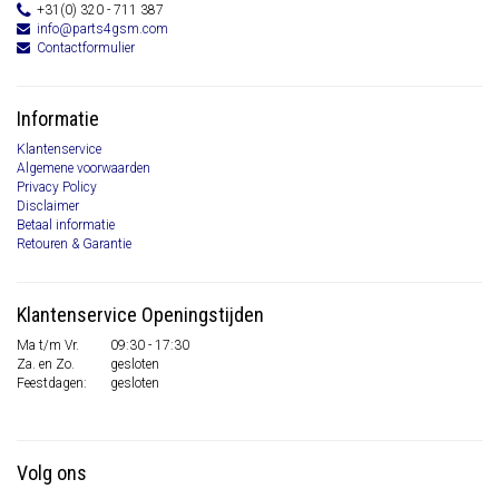
+31(0) 320 - 711 387
info@parts4gsm.com
Contactformulier
Informatie
Klantenservice
Algemene voorwaarden
Privacy Policy
Disclaimer
Betaal informatie
Retouren & Garantie
Klantenservice Openingstijden
Ma t/m Vr.
09:30 - 17:30
Za. en Zo.
gesloten
Feestdagen:
gesloten
Volg ons