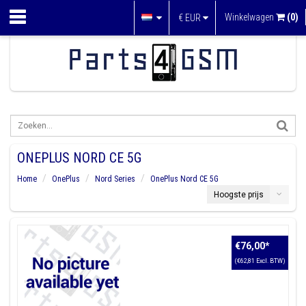
Winkelwagen
(0)
€
EUR
ONEPLUS NORD CE 5G
Home
OnePlus
Nord Series
OnePlus Nord CE 5G
Hoogste prijs
€76,00
*
(€62,81 Excl. BTW)