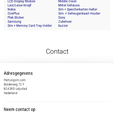
LCD Display Module
Middle Cover
Laut/Leise Knopf
Mittel Gehäuse
Nokia
Sim + Speicherkarten Halter
OnePlus
Sim- + Geheugenkaart Houder
Plak Sticker
Sony
Samsung
Zubehoer
Sim + Memory Card Tray Holder
buzzer
Contact
Adresgegevens
Parts4gsm.com
Bolderweg 72 F
8243RD Lelystad
Nederland
Neem contact op