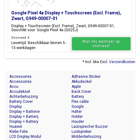
Google Pixel 4a Display + Touchscreen (Excl. Frame),
Zwart, G949-00007-01
Display + Touchscreen (Excl. Frame), Zwart, G949-00007-01,
Geschikt voor: Google Pixel 4a (G025J)
Voorraad: 0
Mail mij wanneer op
Levertijd: Beschikbaar binnen 5 -
voorraad!
15 werkdagen
* Incl. btw Excl.
Verzendkosten
Accessoires
Adhesive Sticker
Accessories
Akkudeckel
Accu
Apple
Accudeksel
Back Cover
Achterbehuizing
Battery
Battery Cover
Flex cable
Display
Google
Display + Batterie
Halter
Display + Batterij
Holder
Display + Battery
Houder
Huawei
Lautsprecher Buzzer
Klebe Folie
Luidspreker
LCD Display Modul
Middenbehuizing