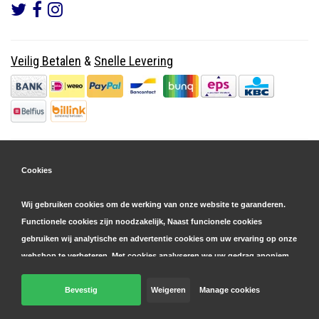
Veilig Betalen
&
Snelle Levering
Cookies
Wij gebruiken cookies om de werking van onze website te garanderen.
Functionele cookies zijn noodzakelijk, Naast funcionele cookies
gebruiken wij analytische en advertentie cookies om uw ervaring op onze
webshop te verbeteren. Met cookies analyseren we uw gedrag anoniem,
zowel binnen als buiten onze website, om onze diensten te
personaliseren en advertenties te tonen. Lees hier meer over in onze
Bevestig
Weigeren
Manage cookies
© Copyright 2026 Parts4GSM - Design by
Webdinge.nl
cookie- en privacyverklaring
. Klik op 'bevestigen' om akkoord te gaan
Parts4GSM
word beoordeeld met
9,9
/
10
(
2541
Reviews) bij
Kiyoh.nl