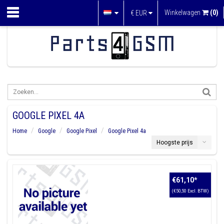
Winkelwagen
(0)
€
EUR
GOOGLE PIXEL 4A
Home
Google
Google Pixel
Google Pixel 4a
Hoogste prijs
€61,10
*
(€50,50 Excl. BTW)