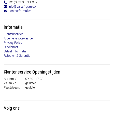
+31(0) 320 - 711 387
info@parts4gsm.com
Contactformulier
Informatie
Klantenservice
Algemene voorwaarden
Privacy Policy
Disclaimer
Betaal informatie
Retouren & Garantie
Klantenservice Openingstijden
Ma t/m Vr.
09:30 - 17:30
Za. en Zo.
gesloten
Feestdagen:
gesloten
Volg ons