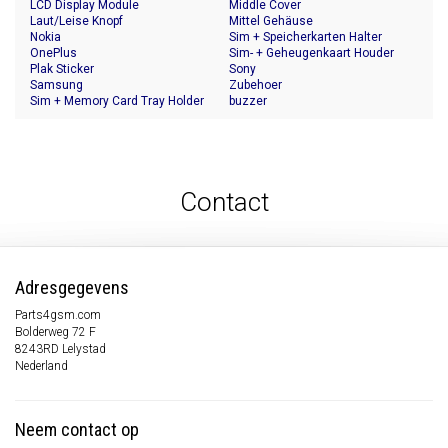
LCD Display Module
Middle Cover
Laut/Leise Knopf
Mittel Gehäuse
Nokia
Sim + Speicherkarten Halter
OnePlus
Sim- + Geheugenkaart Houder
Plak Sticker
Sony
Samsung
Zubehoer
Sim + Memory Card Tray Holder
buzzer
Contact
Adresgegevens
Parts4gsm.com
Bolderweg 72 F
8243RD Lelystad
Nederland
Neem contact op