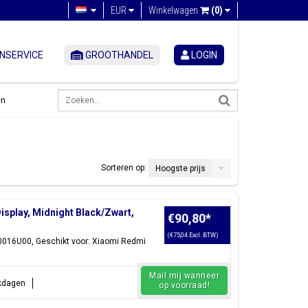
EUR
Winkelwagen
(0)
NSERVICE
GROOTHANDEL
LOGIN
en
Sorteren op:
Hoogste prijs
splay, Midnight Black/Zwart,
€90,80
*
(€75,04 Excl. BTW)
0016U00, Geschikt voor: Xiaomi Redmi
Mail mij wanneer
rkdagen
op voorraad!