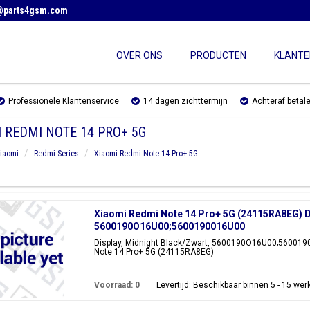
@parts4gsm.com
OVER ONS
PRODUCTEN
KLANTE
Professionele Klantenservice
14 dagen zichttermijn
Achteraf betal
 REDMI NOTE 14 PRO+ 5G
iaomi
Redmi Series
Xiaomi Redmi Note 14 Pro+ 5G
Xiaomi Redmi Note 14 Pro+ 5G (24115RA8EG) Di
5600190O16U00;5600190016U00
Display, Midnight Black/Zwart, 5600190O16U00;560019
Note 14 Pro+ 5G (24115RA8EG)
Voorraad: 0
Levertijd: Beschikbaar binnen 5 - 15 we