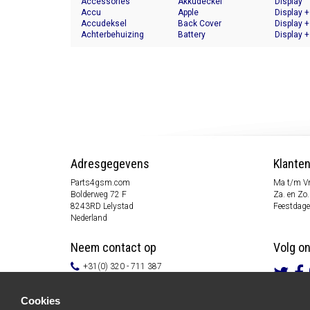
Accessories
Akkudeckel
Display
Accu
Apple
Display +
Accudeksel
Back Cover
Display +
Achterbehuizing
Battery
Display +
Adresgegevens
Klante
Parts4gsm.com
Ma t/m Vr
Bolderweg 72 F
Za. en Zo.
8243RD Lelystad
Feestdage
Nederland
Neem contact op
Volg o
+31(0) 320 - 711 387
info@parts4gsm.com
Contactformulier
Cookies