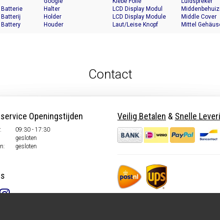
Google
Klebe Folie
Luidspreker
 Batterie
Halter
LCD Display Modul
Middenbehuiz
 Batterij
Holder
LCD Display Module
Middle Cover
 Battery
Houder
Laut/Leise Knopf
Mittel Gehäus
Contact
nservice Openingstijden
Veilig Betalen
&
Snelle Lever
.
09:30 - 17:30
gesloten
n:
gesloten
ns