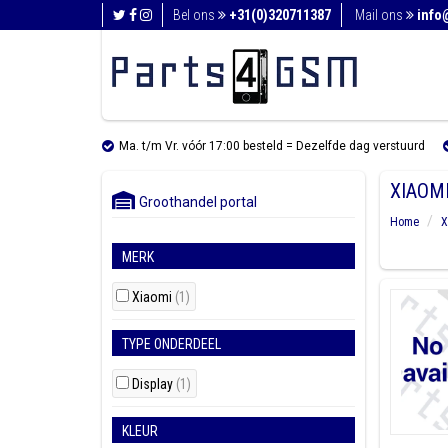
Bel ons
+31(0)320711387
Mail ons
info
Ma. t/m Vr. vóór 17:00 besteld = Dezelfde dag verstuurd
XIAOMI
Groothandel portal
Home
X
MERK
Xiaomi
(1)
TYPE ONDERDEEL
Display
(1)
KLEUR