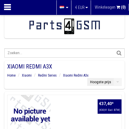
Winkelwagen
(0)
€
EUR
XIAOMI REDMI A3X
Home
Xiaomi
Redmi Series
Xiaomi Redmi A3x
Hoogste prijs
€37,40
*
(€30,91 Excl. BTW)