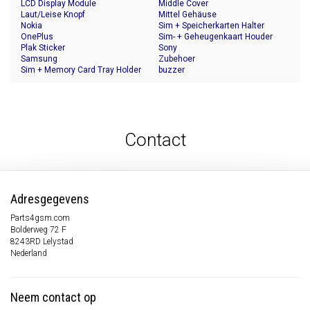
LCD Display Module
Middle Cover
Laut/Leise Knopf
Mittel Gehäuse
Nokia
Sim + Speicherkarten Halter
OnePlus
Sim- + Geheugenkaart Houder
Plak Sticker
Sony
Samsung
Zubehoer
Sim + Memory Card Tray Holder
buzzer
Contact
Adresgegevens
Parts4gsm.com
Bolderweg 72 F
8243RD Lelystad
Nederland
Neem contact op