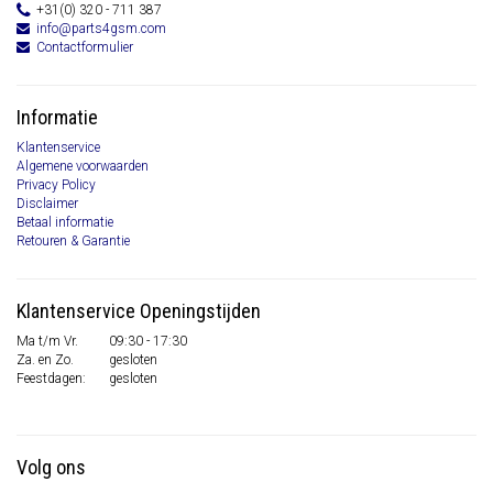
+31(0) 320 - 711 387
info@parts4gsm.com
Contactformulier
Informatie
Klantenservice
Algemene voorwaarden
Privacy Policy
Disclaimer
Betaal informatie
Retouren & Garantie
Klantenservice Openingstijden
Ma t/m Vr.
09:30 - 17:30
Za. en Zo.
gesloten
Feestdagen:
gesloten
Volg ons