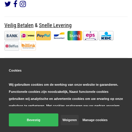
Veilig Betalen
&
Snelle Levering
Cookies
Wij gebruiken cookies om de werking van onze website te garanderen.
Functionele cookies zijn noodzakelijk, Naast funcionele cookies
gebruiken wij analytische en advertentie cookies om uw ervaring op onze
webshop te verbeteren. Met cookies analyseren we uw gedrag anoniem,
zowel binnen als buiten onze website, om onze diensten te
personaliseren en advertenties te tonen. Lees hier meer over in onze
Bevestig
Weigeren
Manage cookies
© Copyright 2026 Parts4GSM - Design by
Webdinge.nl
cookie- en privacyverklaring
. Klik op 'bevestigen' om akkoord te gaan
Parts4GSM
word beoordeeld met
9,9
/
10
(
2541
Reviews) bij
Kiyoh.nl