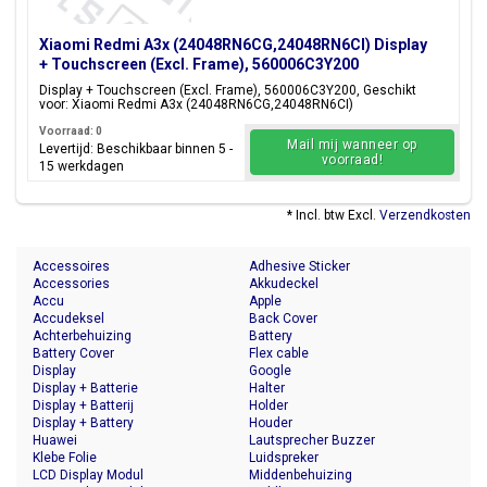
Xiaomi Redmi A3x (24048RN6CG,24048RN6CI) Display
+ Touchscreen (Excl. Frame), 560006C3Y200
Display + Touchscreen (Excl. Frame), 560006C3Y200, Geschikt
voor: Xiaomi Redmi A3x (24048RN6CG,24048RN6CI)
Voorraad: 0
Mail mij wanneer op
Levertijd: Beschikbaar binnen 5 -
voorraad!
15 werkdagen
* Incl. btw Excl.
Verzendkosten
Accessoires
Adhesive Sticker
Accessories
Akkudeckel
Accu
Apple
Accudeksel
Back Cover
Achterbehuizing
Battery
Battery Cover
Flex cable
Display
Google
Display + Batterie
Halter
Display + Batterij
Holder
Display + Battery
Houder
Huawei
Lautsprecher Buzzer
Klebe Folie
Luidspreker
LCD Display Modul
Middenbehuizing