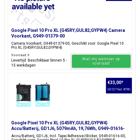
Google Pixel 10 Pro XL (G45RY;GUL82;GYPW4) Camera
Voorkant, G949-01379-00
Camera Voorkant, G949-01379-00, Geschikt voor: Google Pixel 10
Pro XL (G45RY;GUL82;GYPW4)
Voorraad: 0
Mail mij wanneer op
Levertijd: Beschikbaar binnen 5 -
voorraad!
15 werkdagen
€33,00
*
(€27,27 Excl. BTW)
Google Pixel 10 Pro XL (G45RY;GUL82;GYPW4)
Accu/Batterij, GD1J6, 5079mAh, 19,76Wh, G949-01616-
00
Accu/Batterij, GD1J6, Incl. Tape/Adhesive/Sticker, G949-01616-00,