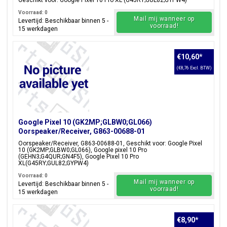
Geschikt voor: Google Pixel 10 Pro XL (G45RY;GUL82;GYPW4)
Voorraad: 0
Mail mij wanneer op
Levertijd: Beschikbaar binnen 5 -
voorraad!
15 werkdagen
€10,60
*
(€8,76 Excl. BTW)
Google Pixel 10 (GK2MP;GLBW0;GL066)
Oorspeaker/Receiver, G863-00688-01
Oorspeaker/Receiver, G863-00688-01, Geschikt voor: Google Pixel
10 (GK2MP;GLBW0;GL066), Google pixel 10 Pro
(GEHN3;G4QUR;GN4F5), Google Pixel 10 Pro
XL(G45RY;GUL82;GYPW4)
Voorraad: 0
Mail mij wanneer op
Levertijd: Beschikbaar binnen 5 -
voorraad!
15 werkdagen
€8,90
*