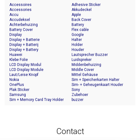
Accessoires
Adhesive Sticker
Accessories
Akkudeckel
Accu
Apple
Accudeksel
Back Cover
Achterbehuizing
Battery
Battery Cover
Flex cable
Display
Google
Display + Batterie
Halter
Display + Batterij
Holder
Display + Battery
Houder
Huawei
Lautsprecher Buzzer
Klebe Folie
Luidspreker
LCD Display Modul
Middenbehuizing
LCD Display Module
Middle Cover
Laut/Leise Knopf
Mittel Gehäuse
Nokia
Sim + Speicherkarten Halter
OnePlus
Sim- + Geheugenkaart Houder
Plak Sticker
Sony
Samsung
Zubehoer
Sim + Memory Card Tray Holder
buzzer
Contact