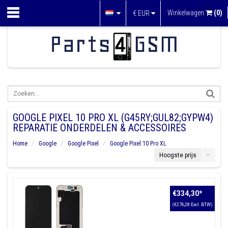
Winkelwagen
(0)
€
EUR
GOOGLE PIXEL 10 PRO XL (G45RY;GUL82;GYPW4)
REPARATIE ONDERDELEN & ACCESSOIRES
Home
Google
Google Pixel
Google Pixel 10 Pro XL
Hoogste prijs
€334,30
*
(€276,28 Excl. BTW)