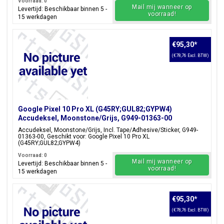
Voorraad: 0
Mail mij wanneer op
Levertijd: Beschikbaar binnen 5 -
voorraad!
15 werkdagen
€95,30
*
(€78,76 Excl. BTW)
Google Pixel 10 Pro XL (G45RY;GUL82;GYPW4)
Accudeksel, Moonstone/Grijs, G949-01363-00
Accudeksel, Moonstone/Grijs, Incl. Tape/Adhesive/Sticker, G949-
01363-00, Geschikt voor: Google Pixel 10 Pro XL
(G45RY;GUL82;GYPW4)
Voorraad: 0
Mail mij wanneer op
Levertijd: Beschikbaar binnen 5 -
voorraad!
15 werkdagen
€95,30
*
(€78,76 Excl. BTW)