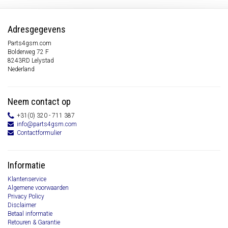
Adresgegevens
Parts4gsm.com
Bolderweg 72 F
8243RD Lelystad
Nederland
Neem contact op
+31(0) 320 - 711 387
info@parts4gsm.com
Contactformulier
Informatie
Klantenservice
Algemene voorwaarden
Privacy Policy
Disclaimer
Betaal informatie
Retouren & Garantie