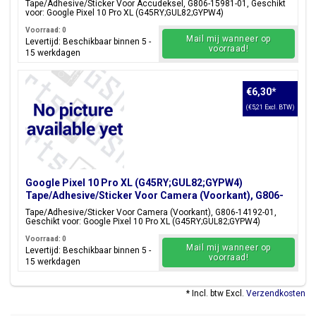
Tape/Adhesive/Sticker Voor Accudeksel, G806-15981-01, Geschikt
voor: Google Pixel 10 Pro XL (G45RY;GUL82;GYPW4)
Voorraad: 0
Mail mij wanneer op
Levertijd: Beschikbaar binnen 5 -
voorraad!
15 werkdagen
€6,30
*
(€5,21 Excl. BTW)
Google Pixel 10 Pro XL (G45RY;GUL82;GYPW4)
Tape/Adhesive/Sticker Voor Camera (Voorkant), G806-
14192-01
Tape/Adhesive/Sticker Voor Camera (Voorkant), G806-14192-01,
Geschikt voor: Google Pixel 10 Pro XL (G45RY;GUL82;GYPW4)
Voorraad: 0
Mail mij wanneer op
Levertijd: Beschikbaar binnen 5 -
voorraad!
15 werkdagen
* Incl. btw Excl.
Verzendkosten