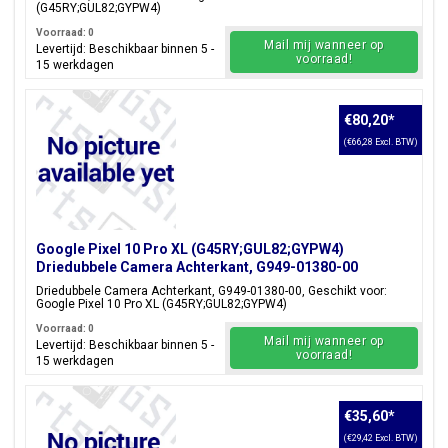
(G45RY;GUL82;GYPW4)
Voorraad: 0
Mail mij wanneer op
Levertijd: Beschikbaar binnen 5 -
voorraad!
15 werkdagen
€80,20
*
(€66,28 Excl. BTW)
Google Pixel 10 Pro XL (G45RY;GUL82;GYPW4)
Driedubbele Camera Achterkant, G949-01380-00
Driedubbele Camera Achterkant, G949-01380-00, Geschikt voor:
Google Pixel 10 Pro XL (G45RY;GUL82;GYPW4)
Voorraad: 0
Mail mij wanneer op
Levertijd: Beschikbaar binnen 5 -
voorraad!
15 werkdagen
€35,60
*
(€29,42 Excl. BTW)