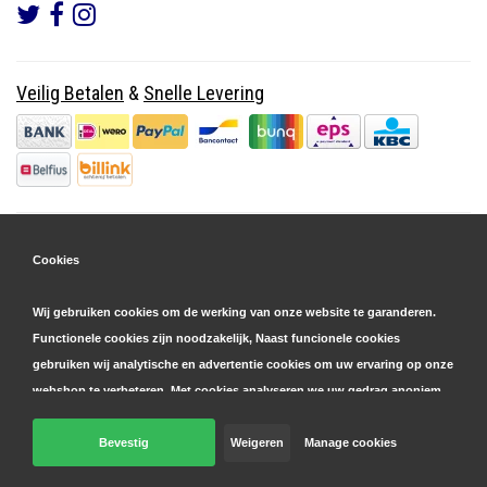
Veilig Betalen
&
Snelle Levering
Cookies
Wij gebruiken cookies om de werking van onze website te garanderen.
Functionele cookies zijn noodzakelijk, Naast funcionele cookies
gebruiken wij analytische en advertentie cookies om uw ervaring op onze
webshop te verbeteren. Met cookies analyseren we uw gedrag anoniem,
zowel binnen als buiten onze website, om onze diensten te
personaliseren en advertenties te tonen. Lees hier meer over in onze
Bevestig
Weigeren
Manage cookies
© Copyright 2026 Parts4GSM - Design by
Webdinge.nl
cookie- en privacyverklaring
. Klik op 'bevestigen' om akkoord te gaan
Parts4GSM
word beoordeeld met
9,9
/
10
(
2541
Reviews) bij
Kiyoh.nl