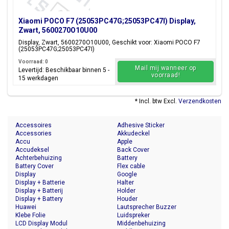
Xiaomi POCO F7 (25053PC47G;25053PC47I) Display,
Zwart, 5600270O10U00
Display, Zwart, 5600270O10U00, Geschikt voor: Xiaomi POCO F7
(25053PC47G;25053PC47I)
Voorraad: 0
Mail mij wanneer op
Levertijd: Beschikbaar binnen 5 -
voorraad!
15 werkdagen
* Incl. btw Excl.
Verzendkosten
Accessoires
Adhesive Sticker
Accessories
Akkudeckel
Accu
Apple
Accudeksel
Back Cover
Achterbehuizing
Battery
Battery Cover
Flex cable
Display
Google
Display + Batterie
Halter
Display + Batterij
Holder
Display + Battery
Houder
Huawei
Lautsprecher Buzzer
Klebe Folie
Luidspreker
LCD Display Modul
Middenbehuizing