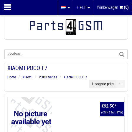
Winkelwagen
(0)
€
EUR
XIAOMI POCO F7
Home
Xiaomi
POCO Series
Xiaomi POCO F7
Hoogste prijs
€92,50
*
(€76,45 Excl. BTW)