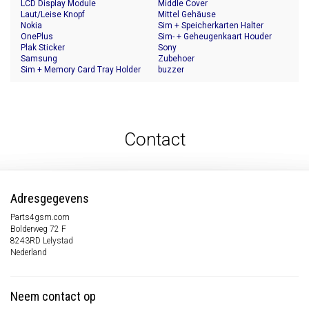
LCD Display Module
Middle Cover
Laut/Leise Knopf
Mittel Gehäuse
Nokia
Sim + Speicherkarten Halter
OnePlus
Sim- + Geheugenkaart Houder
Plak Sticker
Sony
Samsung
Zubehoer
Sim + Memory Card Tray Holder
buzzer
Contact
Adresgegevens
Parts4gsm.com
Bolderweg 72 F
8243RD Lelystad
Nederland
Neem contact op