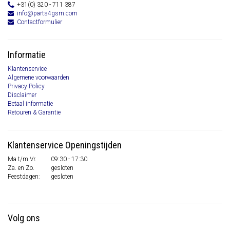
+31(0) 320 - 711 387
info@parts4gsm.com
Contactformulier
Informatie
Klantenservice
Algemene voorwaarden
Privacy Policy
Disclaimer
Betaal informatie
Retouren & Garantie
Klantenservice Openingstijden
Ma t/m Vr.
09:30 - 17:30
Za. en Zo.
gesloten
Feestdagen:
gesloten
Volg ons