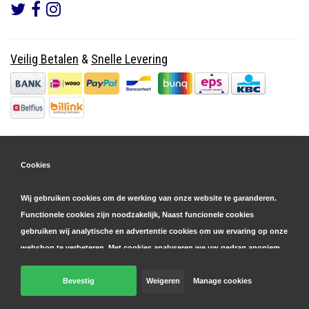
Veilig Betalen
&
Snelle Levering
Cookies
Wij gebruiken cookies om de werking van onze website te garanderen.
Functionele cookies zijn noodzakelijk, Naast funcionele cookies
gebruiken wij analytische en advertentie cookies om uw ervaring op onze
webshop te verbeteren. Met cookies analyseren we uw gedrag anoniem,
zowel binnen als buiten onze website, om onze diensten te
personaliseren en advertenties te tonen. Lees hier meer over in onze
Bevestig
Weigeren
Manage cookies
© Copyright 2026 Parts4GSM - Design by
Webdinge.nl
cookie- en privacyverklaring
. Klik op 'bevestigen' om akkoord te gaan
Parts4GSM
word beoordeeld met
9,9
/
10
(
2541
Reviews) bij
Kiyoh.nl