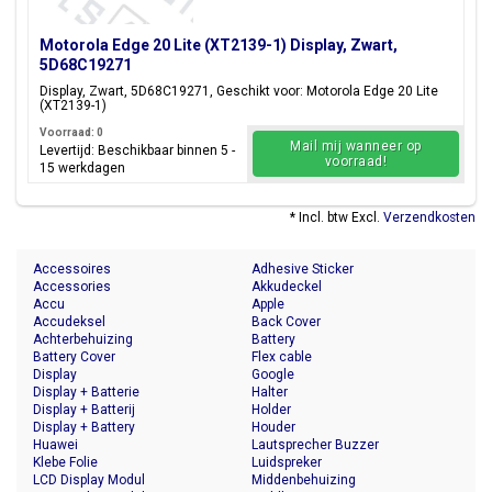
Motorola Edge 20 Lite (XT2139-1) Display, Zwart,
5D68C19271
Display, Zwart, 5D68C19271, Geschikt voor: Motorola Edge 20 Lite
(XT2139-1)
Voorraad: 0
Mail mij wanneer op
Levertijd: Beschikbaar binnen 5 -
voorraad!
15 werkdagen
* Incl. btw Excl.
Verzendkosten
Accessoires
Adhesive Sticker
Accessories
Akkudeckel
Accu
Apple
Accudeksel
Back Cover
Achterbehuizing
Battery
Battery Cover
Flex cable
Display
Google
Display + Batterie
Halter
Display + Batterij
Holder
Display + Battery
Houder
Huawei
Lautsprecher Buzzer
Klebe Folie
Luidspreker
LCD Display Modul
Middenbehuizing