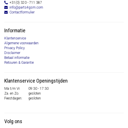
+31(0) 320 - 711 387
info@parts4gsm.com
Contactformulier
Informatie
Klantenservice
Algemene voorwaarden
Privacy Policy
Disclaimer
Betaal informatie
Retouren & Garantie
Klantenservice Openingstijden
Ma t/m Vr.
09:30 - 17:30
Za. en Zo.
gesloten
Feestdagen:
gesloten
Volg ons