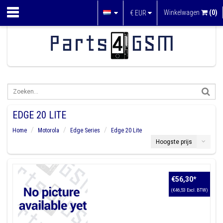
Winkelwagen
(0)
€
EUR
EDGE 20 LITE
Home
Motorola
Edge Series
Edge 20 Lite
Hoogste prijs
€56,30
*
(€46,53 Excl. BTW)