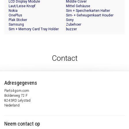
LCD Display Module
Middle Cover
Laut/Leise Knopf
Mittel Gehäuse
Nokia
Sim + Speicherkarten Halter
OnePlus
Sim- + Geheugenkaart Houder
Plak Sticker
Sony
Samsung
Zubehoer
Sim + Memory Card Tray Holder
buzzer
Contact
Adresgegevens
Parts4gsm.com
Bolderweg 72 F
8243RD Lelystad
Nederland
Neem contact op