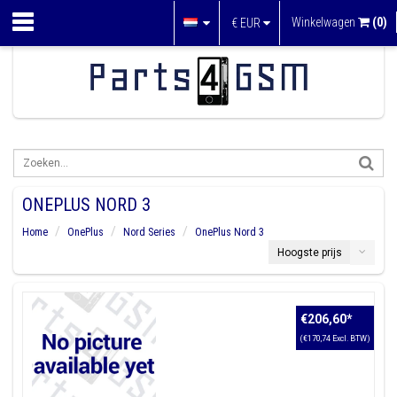
Winkelwagen
(0)
€
EUR
ONEPLUS NORD 3
Home
OnePlus
Nord Series
OnePlus Nord 3
Hoogste prijs
€206,60
*
(€170,74 Excl. BTW)