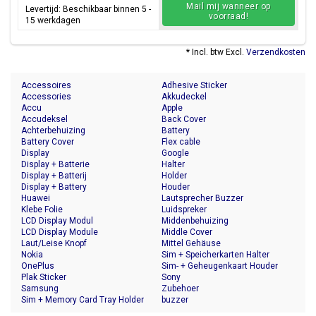
Mail mij wanneer op
Levertijd: Beschikbaar binnen 5 -
voorraad!
15 werkdagen
* Incl. btw Excl.
Verzendkosten
Accessoires
Adhesive Sticker
Accessories
Akkudeckel
Accu
Apple
Accudeksel
Back Cover
Achterbehuizing
Battery
Battery Cover
Flex cable
Display
Google
Display + Batterie
Halter
Display + Batterij
Holder
Display + Battery
Houder
Huawei
Lautsprecher Buzzer
Klebe Folie
Luidspreker
LCD Display Modul
Middenbehuizing
LCD Display Module
Middle Cover
Laut/Leise Knopf
Mittel Gehäuse
Nokia
Sim + Speicherkarten Halter
OnePlus
Sim- + Geheugenkaart Houder
Plak Sticker
Sony
Samsung
Zubehoer
Sim + Memory Card Tray Holder
buzzer