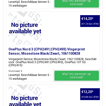
Mail mij wanneer op
Levertijd: Beschikbaar binnen 5 -
voorraad!
15 werkdagen
€14,20
*
(€11,74 Excl. BTW)
OnePlus Nord 3 (CPH2491;CPH2493) Vingerprint
Sensor, Moonstone Black/Zwart, 1061100828
Vingerprint Sensor, Moonstone Black/Zwart, 1061100828, Geschikt
voor: OnePlus Nord 3 (CPH2491;CPH2493), OnePlus 10T 5G
(CPH2415)
Voorraad: 0
Mail mij wanneer op
Levertijd: Beschikbaar binnen 5 -
voorraad!
15 werkdagen
€12,20
*
(€10,08 Excl. BTW)