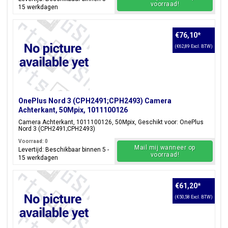
voorraad!
15 werkdagen
€76,10
*
(€62,89 Excl. BTW)
OnePlus Nord 3 (CPH2491;CPH2493) Camera
Achterkant, 50Mpix, 1011100126
Camera Achterkant, 1011100126, 50Mpix, Geschikt voor: OnePlus
Nord 3 (CPH2491;CPH2493)
Voorraad: 0
Mail mij wanneer op
Levertijd: Beschikbaar binnen 5 -
voorraad!
15 werkdagen
€61,20
*
(€50,58 Excl. BTW)