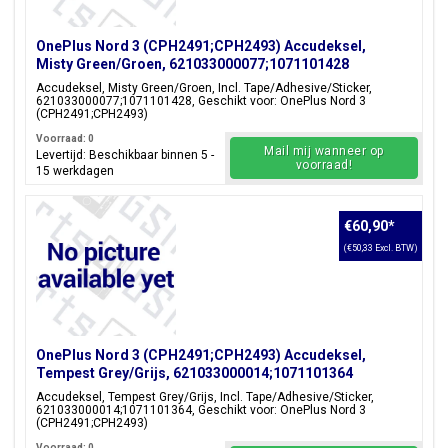
OnePlus Nord 3 (CPH2491;CPH2493) Accudeksel,
Misty Green/Groen, 621033000077;1071101428
Accudeksel, Misty Green/Groen, Incl. Tape/Adhesive/Sticker,
621033000077;1071101428, Geschikt voor: OnePlus Nord 3
(CPH2491;CPH2493)
Voorraad: 0
Mail mij wanneer op
Levertijd: Beschikbaar binnen 5 -
voorraad!
15 werkdagen
€60,90
*
(€50,33 Excl. BTW)
OnePlus Nord 3 (CPH2491;CPH2493) Accudeksel,
Tempest Grey/Grijs, 621033000014;1071101364
Accudeksel, Tempest Grey/Grijs, Incl. Tape/Adhesive/Sticker,
621033000014;1071101364, Geschikt voor: OnePlus Nord 3
(CPH2491;CPH2493)
Voorraad: 0