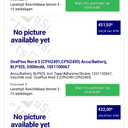
Mail mij wanneer op
Levertijd: Beschikbaar binnen 5 -
voorraad!
15 werkdagen
€51,50
*
(€42,56 Excl. BTW)
OnePlus Nord 3 (CPH2491;CPH2493) Accu/Batterij,
BLP925, 5000mAh, 1031100067
Accu/Batterij, BLP925, Incl. Tape/Adhesive/Sticker, 1031100067,
Geschikt voor: OnePlus Nord 3 (CPH2491;CPH2493)
Voorraad: 0
Mail mij wanneer op
Levertijd: Beschikbaar binnen 5 -
voorraad!
15 werkdagen
€32,00
*
(€26,45 Excl. BTW)