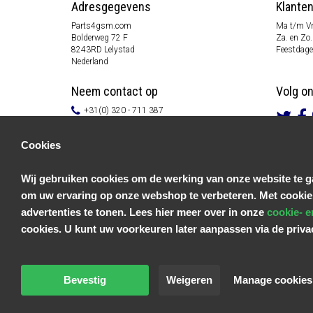
Adresgegevens
Klante
Parts4gsm.com
Ma t/m Vr
Bolderweg 72 F
Za. en Zo.
8243RD Lelystad
Feestdage
Nederland
Neem contact op
Volg o
+31(0) 320 - 711 387
info@parts4gsm.com
Contactformulier
Cookies
Informatie
Wij gebruiken cookies om de werking van onze website te ga
Klantenservice
om uw ervaring op onze webshop te verbeteren. Met cookie
Algemene voorwaarden
Privacy Policy
advertenties te tonen. Lees hier meer over in onze
cookie- e
Disclaimer
cookies. U kunt uw voorkeuren later aanpassen via de priv
Betaal informatie
Retouren & Garantie
Bevestig
Weigeren
Manage cookies