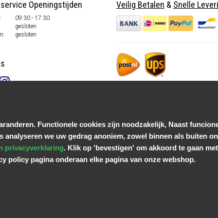
nservice Openingstijden
Veilig Betalen
&
Snelle Lever
.
09:30 - 17:30
gesloten
n:
gesloten
ns
randeren. Functionele cookies zijn noodzakelijk, Naast funcione
s analyseren we uw gedrag anoniem, zowel binnen als buiten onz
n privacyverklaring
. Klik op 'bevestigen' om akkoord te gaan met 
acy policy pagina onderaan elke pagina van onze webshop.
© Copyright 2026 Parts4GSM - Design by
Webdinge.nl
Parts4GSM
word beoordeeld met
9,9
/
10
(
2541
Reviews) bij
Kiyoh.nl