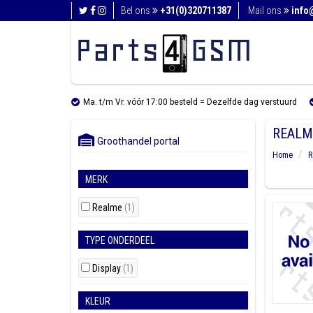
Bel ons
+31(0)320711387
Mail ons
info
Ma. t/m Vr. vóór 17:00 besteld = Dezelfde dag verstuurd
REALM
Groothandel portal
Home
R
MERK
Realme
(1)
TYPE ONDERDEEL
Display
(1)
KLEUR