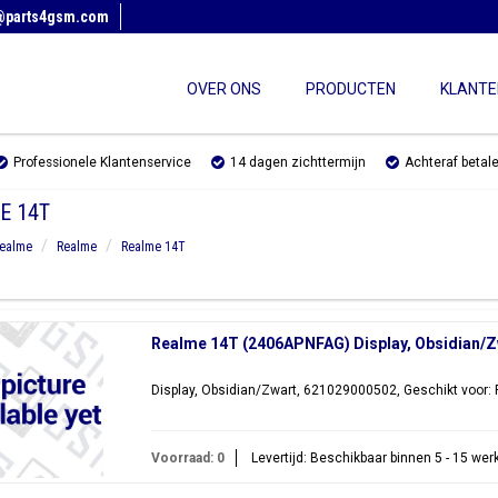
@parts4gsm.com
OVER ONS
PRODUCTEN
KLANTE
Professionele Klantenservice
14 dagen zichttermijn
Achteraf betal
E 14T
ealme
Realme
Realme 14T
Realme 14T (2406APNFAG) Display, Obsidian/
Display, Obsidian/Zwart, 621029000502, Geschikt voor
Voorraad: 0
Levertijd: Beschikbaar binnen 5 - 15 we