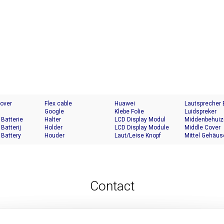
Cover
Flex cable
Huawei
Lautsprecher
Google
Klebe Folie
Luidspreker
 Batterie
Halter
LCD Display Modul
Middenbehuiz
 Batterij
Holder
LCD Display Module
Middle Cover
 Battery
Houder
Laut/Leise Knopf
Mittel Gehäus
Contact