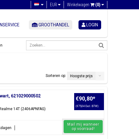
EUR
Winkelwagen
(0)
NSERVICE
GROOTHANDEL
LOGIN
en
Sorteren op:
Hoogste prijs
Zwart, 621029000502
€90,80
*
(€75,04 Excl. BTW)
: Realme 14T (2406APNFAG)
Mail mij wanneer
rkdagen
op voorraad!