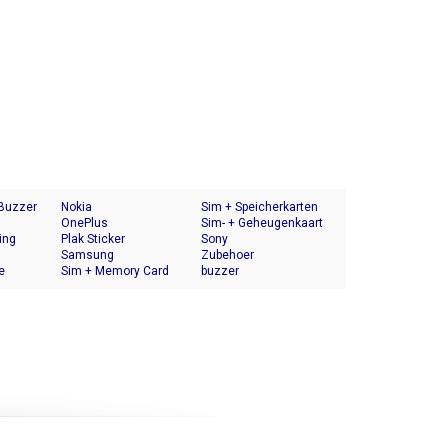
 Buzzer
Nokia
Sim + Speicherkarten
OnePlus
Halter
Sim- + Geheugenkaart
ing
Plak Sticker
Houder
Sony
Samsung
Zubehoer
e
Sim + Memory Card
buzzer
Tray Holder