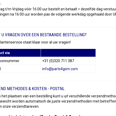
S
g t/m Vrijdag vóór 16:00 uur bestelt en betaalt = dezelfde dag verstu
lingen na 16:00 uur worden pas de volgende werkdag opgehaald door U
 U VRAGEN OVER EEN BESTAANDE BESTELLING?
lantenservice staat klaar voor al uw vragen!
ct via
foonnummer
+31 (0)320 711 387
l
info@parts4gsm.com
ND METHODES & KOSTEN - POSTNL
s het plaatsen van een bestelling kunt u uit verschillende verzendmetho
gewicht worden automatisch de juiste verzendmethoden met betreffende
n onze verzendtarieven.