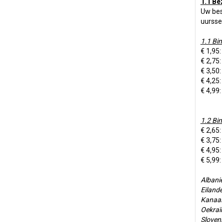
1.1 Be
Uw bes
uursse
1.1 Bi
€ 1,95:
€ 2,75:
€ 3,50:
€ 4,25
€ 4,99
1.2 Bi
€ 2,65:
€ 3,75:
€ 4,95:
€ 5,99
Albanië
Eilande
Kanaal
Oekraïn
Sloveni