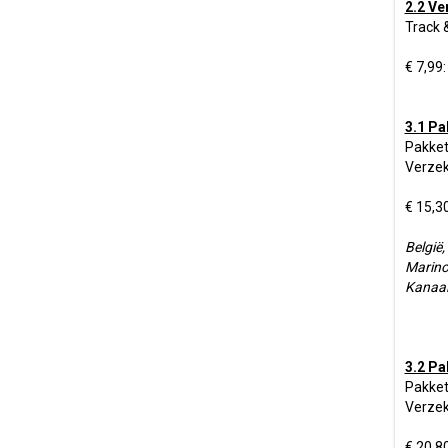
2.2 Ve
Track 
€ 7,99:
3.1 Pa
Pakket
Verzek
€ 15,3
België,
Marino 
Kanaal
3.2 Pa
Pakket
Verzek
€ 20,8