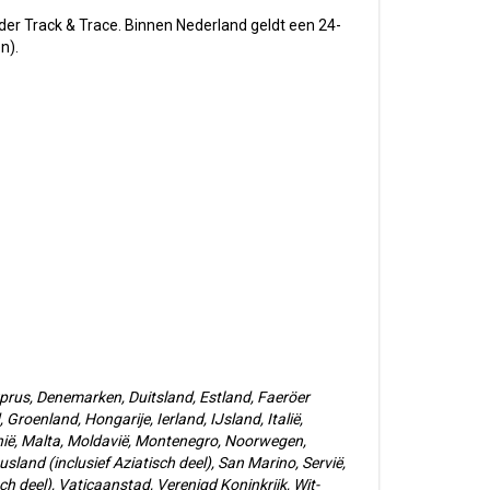
der Track & Trace. Binnen Nederland geldt een 24-
en).
yprus, Denemarken, Duitsland, Estland, Faeröer
 Groenland, Hongarije, Ierland, IJsland, Italië,
nië, Malta, Moldavië, Montenegro, Noorwegen,
sland (inclusief Aziatisch deel), San Marino, Servië,
isch deel), Vaticaanstad, Verenigd Koninkrijk, Wit-