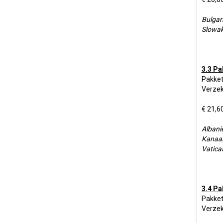
Bulgari
Slowaki
3.3 Pa
Pakket
Verzek
€ 21,6
Albanië
Kanaal
Vatica
3.4 Pa
Pakket
Verzek