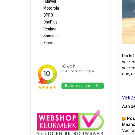
Huawei
Motorola
OPPO
OnePlus
Realme
Samsung
Xiaomi
Parts4
verzen
verzen
aan, e
VERZ
Aan de
Pos
Maanda
Voor a