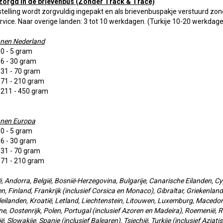
zorgd in de brievenbus (Zonder Track & Trace)
telling wordt zorgvuldig ingepakt en als brievenbuspakje verstuurd zon
rvice. Naar overige landen: 3 tot 10 werkdagen. (Turkije 10-20 werkdag
nnen Nederland
 0 - 5 gram
 6 - 30 gram
 31 - 70 gram
: 71 - 210 gram
: 211 - 450 gram
nnen Europa
 0 - 5 gram
 6 - 30 gram
 31 - 70 gram
: 71 - 210 gram
, Andorra, België, Bosnië-Herzegovina, Bulgarije, Canarische Eilanden, C
n, Finland, Frankrijk (inclusief Corsica en Monaco), Gibraltar, Griekenland,
eilanden, Kroatië, Letland, Liechtenstein, Litouwen, Luxemburg, Macedo
e, Oostenrijk, Polen, Portugal (inclusief Azoren en Madeira), Roemenië, Ru
ë, Slowakije, Spanje (inclusief Balearen), Tsjechië, Turkije (inclusief Aziat