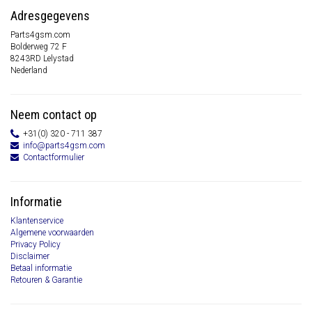
Adresgegevens
Parts4gsm.com
Bolderweg 72 F
8243RD Lelystad
Nederland
Neem contact op
+31(0) 320 - 711 387
info@parts4gsm.com
Contactformulier
Informatie
Klantenservice
Algemene voorwaarden
Privacy Policy
Disclaimer
Betaal informatie
Retouren & Garantie