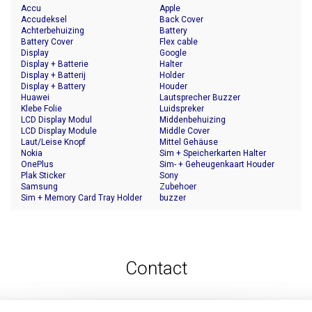
Accu
Apple
Accudeksel
Back Cover
Achterbehuizing
Battery
Battery Cover
Flex cable
Display
Google
Display + Batterie
Halter
Display + Batterij
Holder
Display + Battery
Houder
Huawei
Lautsprecher Buzzer
Klebe Folie
Luidspreker
LCD Display Modul
Middenbehuizing
LCD Display Module
Middle Cover
Laut/Leise Knopf
Mittel Gehäuse
Nokia
Sim + Speicherkarten Halter
OnePlus
Sim- + Geheugenkaart Houder
Plak Sticker
Sony
Samsung
Zubehoer
Sim + Memory Card Tray Holder
buzzer
Contact