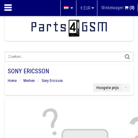
Winkelwagen
(0)
€
EUR
SONY ERICSSON
Home
Merken
Sony Ericsson
Hoogste prijs