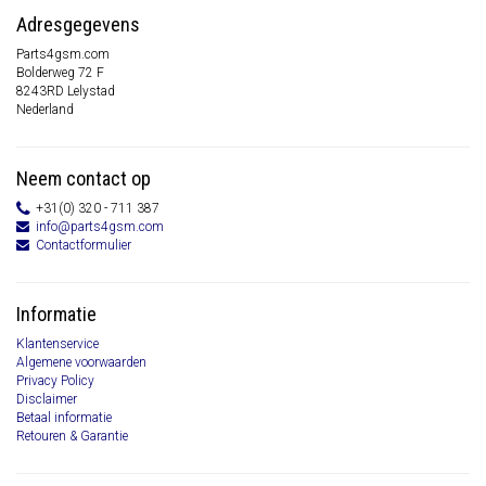
Adresgegevens
Parts4gsm.com
Bolderweg 72 F
8243RD Lelystad
Nederland
Neem contact op
+31(0) 320 - 711 387
info@parts4gsm.com
Contactformulier
Informatie
Klantenservice
Algemene voorwaarden
Privacy Policy
Disclaimer
Betaal informatie
Retouren & Garantie