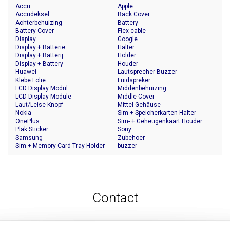
Accu
Apple
Accudeksel
Back Cover
Achterbehuizing
Battery
Battery Cover
Flex cable
Display
Google
Display + Batterie
Halter
Display + Batterij
Holder
Display + Battery
Houder
Huawei
Lautsprecher Buzzer
Klebe Folie
Luidspreker
LCD Display Modul
Middenbehuizing
LCD Display Module
Middle Cover
Laut/Leise Knopf
Mittel Gehäuse
Nokia
Sim + Speicherkarten Halter
OnePlus
Sim- + Geheugenkaart Houder
Plak Sticker
Sony
Samsung
Zubehoer
Sim + Memory Card Tray Holder
buzzer
Contact