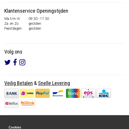
Klantenservice Openingstijden
Ma t/m Vr.
09:30 - 17:30
Za. en Zo.
gesloten
Feestdagen:
gesloten
Volg ons
Veilig Betalen
&
Snelle Levering
Cookies