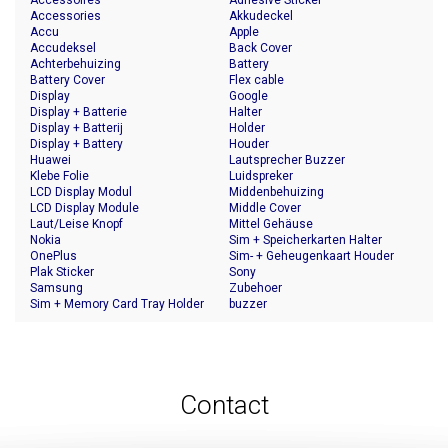
Accessoires
Adhesive Sticker
Accessories
Akkudeckel
Accu
Apple
Accudeksel
Back Cover
Achterbehuizing
Battery
Battery Cover
Flex cable
Display
Google
Display + Batterie
Halter
Display + Batterij
Holder
Display + Battery
Houder
Huawei
Lautsprecher Buzzer
Klebe Folie
Luidspreker
LCD Display Modul
Middenbehuizing
LCD Display Module
Middle Cover
Laut/Leise Knopf
Mittel Gehäuse
Nokia
Sim + Speicherkarten Halter
OnePlus
Sim- + Geheugenkaart Houder
Plak Sticker
Sony
Samsung
Zubehoer
Sim + Memory Card Tray Holder
buzzer
Contact