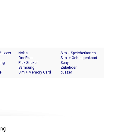
 Buzzer
Nokia
Sim + Speicherkarten
OnePlus
Halter
Sim- + Geheugenkaart
ing
Plak Sticker
Houder
Sony
Samsung
Zubehoer
e
Sim + Memory Card
buzzer
Tray Holder
ing