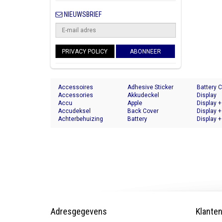
NIEUWSBRIEF
PRIVACY POLICY
ABONNEER
Accessoires
Adhesive Sticker
Battery 
Accessories
Akkudeckel
Display
Accu
Apple
Display +
Accudeksel
Back Cover
Display +
Achterbehuizing
Battery
Display +
Adresgegevens
Klante