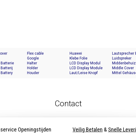
Cover
Flex cable
Huawei
Lautsprecher
Google
Klebe Folie
Luidspreker
 Batterie
Halter
LCD Display Modul
Middenbehuiz
 Batterij
Holder
LCD Display Module
Middle Cover
 Battery
Houder
Laut/Leise Knopf
Mittel Gehäus
Contact
nservice Openingstijden
Veilig Betalen
&
Snelle Lever