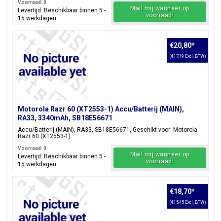
Voorraad: 0
Mail mij wanneer op
Levertijd: Beschikbaar binnen 5 -
voorraad!
15 werkdagen
€20,80
*
(€17,19 Excl. BTW)
Motorola Razr 60 (XT2553-1) Accu/Batterij (MAIN),
RA33, 3340mAh, SB18E56671
Accu/Batterij (MAIN), RA33, SB18E56671, Geschikt voor: Motorola
Razr 60 (XT2553-1)
Voorraad: 0
Mail mij wanneer op
Levertijd: Beschikbaar binnen 5 -
voorraad!
15 werkdagen
€18,70
*
(€15,45 Excl. BTW)