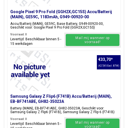
Google Pixel 9 Pro Fold (GGH2X;GC15S) Accu/Batterij
(MAIN), GE59C, 1183mAh, G949-00920-00
Accu/Batterij (MAIN), GE59C, Base Battery, G949-00920-00,
Geschikt voor: Google Pixel 9 Pro Fold (GGH2X;GC15S)
Voorraad: 0
Mail mij wanneer op
Levertijd: Beschikbaar binnen 5 -
voorraad!
15 werkdagen
€33,70
*
(€27,85 Excl. BTW)
Samsung Galaxy Z Flip6 (F741B) Accu/Batterij (MAIN),
EB-BF741ABE, GH82-35023A
Battery (MAIN), EB-BF741ABE, GH82-35023A, Geschikt voor:
Samsung Galaxy Z Flip6 (F741B), Samsung Galaxy Z Flip 6 (F741B)
Voorraad: 0
Mail mij wanneer op
Levertijd: Beschikbaar binnen 5 -
voorraad!