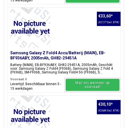
15 werkdagen
€33,60
*
(€27,77 Excl. BTW)
Samsung Galaxy Z Fold4 Accu/Batterij (MAIN), EB-
BF936ABY, 2005mAh, GH82-29451A
Battery (MAIN), EB-BF936ABY, GH82-29451A, 2005mAh, Geschikt
voor: Samsung Galaxy Z Fold4 (F936B), Samsung Galaxy Z Fold 4
(F936B), SM-F936B, Samsung Galaxy Fold4 5G (F936B), S...
Voorraad: 0
Mail mij wanneer op
Levertijd: Beschikbaar binnen 5 -
voorraad!
15 werkdagen
€30,10
*
(€24,88 Excl. BTW)