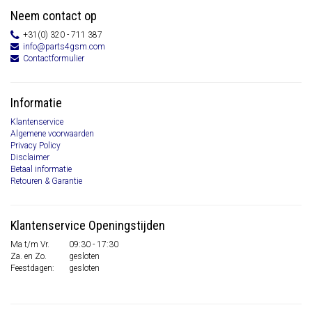
Neem contact op
+31(0) 320 - 711 387
info@parts4gsm.com
Contactformulier
Informatie
Klantenservice
Algemene voorwaarden
Privacy Policy
Disclaimer
Betaal informatie
Retouren & Garantie
Klantenservice Openingstijden
Ma t/m Vr.
09:30 - 17:30
Za. en Zo.
gesloten
Feestdagen:
gesloten