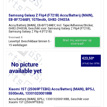
Samsung Galaxy Z Flip4 (F721B) Accu/Batterij (MAIN),
EB-BF724ABY, 1070mAh, GH82-29433A
Accu/Batterij (MAIN), EB-BF724ABY, Incl. Tape/Adhesive/Sticker,
GH82-29433A, Geschikt voor: Samsung Galaxy Z Flip4 (F721B),
Samsung Galaxy Z Flip 4 (F721B)
Voorraad: 0
Mail mij wanneer op
Levertijd: Beschikbaar binnen 5 -
voorraad!
15 werkdagen
€23,50
*
(€19,42 Excl. BTW)
Xiaomi 15T (25069PTEBG) Accu/Batterij (MAIN), BP5J,
5500mAh, 1330102000188B
Accu/Batterij (MAIN), BP5J, 1330102000188B, Geschikt voor:
Xiaomi 15T (25069PTEBG)