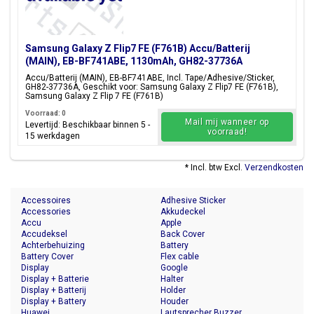
Samsung Galaxy Z Flip7 FE (F761B) Accu/Batterij
(MAIN), EB-BF741ABE, 1130mAh, GH82-37736A
Accu/Batterij (MAIN), EB-BF741ABE, Incl. Tape/Adhesive/Sticker,
GH82-37736A, Geschikt voor: Samsung Galaxy Z Flip7 FE (F761B),
Samsung Galaxy Z Flip 7 FE (F761B)
Voorraad: 0
Mail mij wanneer op
Levertijd: Beschikbaar binnen 5 -
voorraad!
15 werkdagen
* Incl. btw Excl.
Verzendkosten
Accessoires
Adhesive Sticker
Accessories
Akkudeckel
Accu
Apple
Accudeksel
Back Cover
Achterbehuizing
Battery
Battery Cover
Flex cable
Display
Google
Display + Batterie
Halter
Display + Batterij
Holder
Display + Battery
Houder
Huawei
Lautsprecher Buzzer