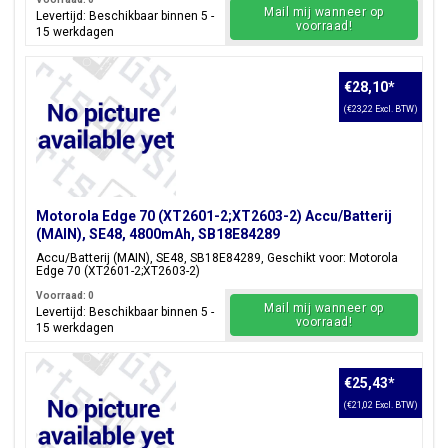
Mail mij wanneer op
Levertijd: Beschikbaar binnen 5 -
voorraad!
15 werkdagen
€28,10
*
(€23,22 Excl. BTW)
Motorola Edge 70 (XT2601-2;XT2603-2) Accu/Batterij
(MAIN), SE48, 4800mAh, SB18E84289
Accu/Batterij (MAIN), SE48, SB18E84289, Geschikt voor: Motorola
Edge 70 (XT2601-2;XT2603-2)
Voorraad: 0
Mail mij wanneer op
Levertijd: Beschikbaar binnen 5 -
voorraad!
15 werkdagen
€25,43
*
(€21,02 Excl. BTW)