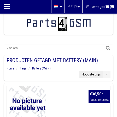
Winkelwagen
(0)
€
EUR
PRODUCTEN GETAGD MET BATTERY (MAIN)
Home
Tags
Battery (MAIN)
Hoogste prijs
€36,50
*
(€30,17 Excl. BTW)