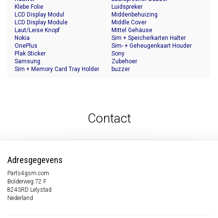
Klebe Folie
Luidspreker
LCD Display Modul
Middenbehuizing
LCD Display Module
Middle Cover
Laut/Leise Knopf
Mittel Gehäuse
Nokia
Sim + Speicherkarten Halter
OnePlus
Sim- + Geheugenkaart Houder
Plak Sticker
Sony
Samsung
Zubehoer
Sim + Memory Card Tray Holder
buzzer
Contact
Adresgegevens
Parts4gsm.com
Bolderweg 72 F
8243RD Lelystad
Nederland