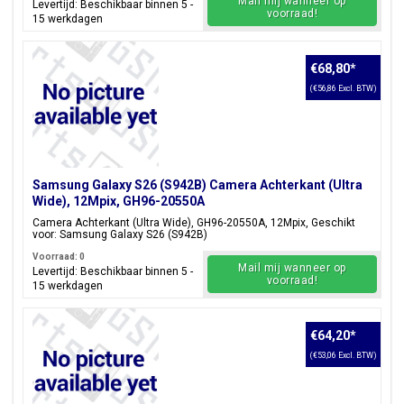
Mail mij wanneer op
Levertijd: Beschikbaar binnen 5 -
voorraad!
15 werkdagen
€68,80
*
(€56,86 Excl. BTW)
Samsung Galaxy S26 (S942B) Camera Achterkant (Ultra
Wide), 12Mpix, GH96-20550A
Camera Achterkant (Ultra Wide), GH96-20550A, 12Mpix, Geschikt
voor: Samsung Galaxy S26 (S942B)
Voorraad: 0
Mail mij wanneer op
Levertijd: Beschikbaar binnen 5 -
voorraad!
15 werkdagen
€64,20
*
(€53,06 Excl. BTW)