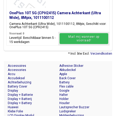
OnePlus 10T 5G (CPH2415) Camera Achterkant (Ultra
Wide), 8Mpix, 1011100112
Camera Achterkant (Ultra Wide), 1011100112, 8Mpix, Geschikt voor:
OnePlus 10T 5G (CPH2415)
Voorraad: 0
Mail mij wanneer op
Levertijd: Beschikbaar binnen 5 -
voorraad!
15 werkdagen
* Incl. btw Excl.
Verzendkosten
Accessoires
Adhesive Sticker
Accessories
Akkudeckel
Accu
Apple
Accudeksel
Back Cover
Achterbehuizing
Battery
Battery Cover
Flex cable
Display
Google
Display + Batterie
Halter
Display + Batterij
Holder
Display + Battery
Houder
Huawei
Lautsprecher Buzzer
Klebe Folie
Luidspreker
LCD Display Modul
Middenbehuizing