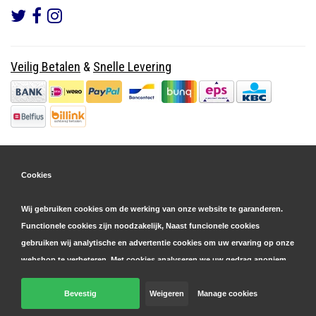
Veilig Betalen
&
Snelle Levering
Cookies
Wij gebruiken cookies om de werking van onze website te garanderen.
Functionele cookies zijn noodzakelijk, Naast funcionele cookies
gebruiken wij analytische en advertentie cookies om uw ervaring op onze
webshop te verbeteren. Met cookies analyseren we uw gedrag anoniem,
zowel binnen als buiten onze website, om onze diensten te
personaliseren en advertenties te tonen. Lees hier meer over in onze
Bevestig
Weigeren
Manage cookies
© Copyright 2026 Parts4GSM - Design by
Webdinge.nl
cookie- en privacyverklaring
. Klik op 'bevestigen' om akkoord te gaan
Parts4GSM
word beoordeeld met
9,9
/
10
(
2541
Reviews) bij
Kiyoh.nl