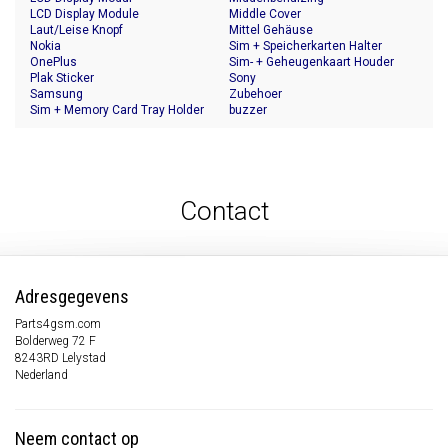
LCD Display Module
Middle Cover
Laut/Leise Knopf
Mittel Gehäuse
Nokia
Sim + Speicherkarten Halter
OnePlus
Sim- + Geheugenkaart Houder
Plak Sticker
Sony
Samsung
Zubehoer
Sim + Memory Card Tray Holder
buzzer
Contact
Adresgegevens
Parts4gsm.com
Bolderweg 72 F
8243RD Lelystad
Nederland
Neem contact op