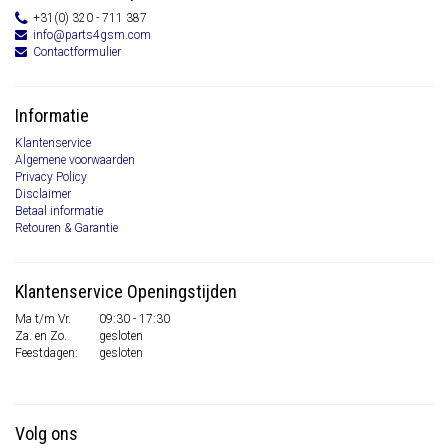
+31(0) 320 - 711 387
info@parts4gsm.com
Contactformulier
Informatie
Klantenservice
Algemene voorwaarden
Privacy Policy
Disclaimer
Betaal informatie
Retouren & Garantie
Klantenservice Openingstijden
Ma t/m Vr.
09:30 - 17:30
Za. en Zo.
gesloten
Feestdagen:
gesloten
Volg ons