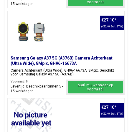
voorraad!
15 werkdagen
€27,10
*
(€22,40 Excl. BTW)
Samsung Galaxy A37 5G (A376B) Camera Achterkant
(Ultra Wide), 8Mpix, GH96-16673A
Camera Achterkant (Ultra Wide), GH96-16673A, 8Mpix, Geschikt
voor: Samsung Galaxy A37 5G (A376B)
Voorraad: 0
Mail mij wanneer op
Levertijd: Beschikbaar binnen 5 -
voorraad!
15 werkdagen
€27,10
*
(€22,40 Excl. BTW)