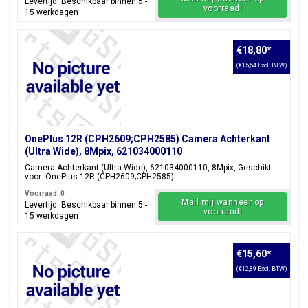
Levertijd: Beschikbaar binnen 5 -
voorraad!
15 werkdagen
€18,80
*
(€15,54 Excl. BTW)
OnePlus 12R (CPH2609;CPH2585) Camera Achterkant
(Ultra Wide), 8Mpix, 621034000110
Camera Achterkant (Ultra Wide), 621034000110, 8Mpix, Geschikt
voor: OnePlus 12R (CPH2609;CPH2585)
Voorraad: 0
Mail mij wanneer op
Levertijd: Beschikbaar binnen 5 -
voorraad!
15 werkdagen
€15,60
*
(€12,89 Excl. BTW)