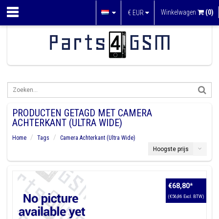
Winkelwagen
(0)
€
EUR
PRODUCTEN GETAGD MET CAMERA
ACHTERKANT (ULTRA WIDE)
Home
Tags
Camera Achterkant (Ultra Wide)
Hoogste prijs
€68,80
*
(€56,86 Excl. BTW)