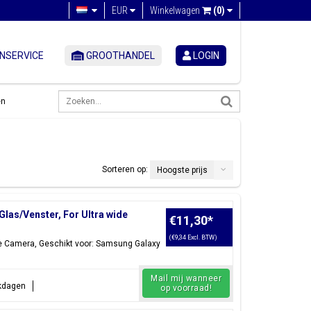
EUR
Winkelwagen
(0)
NSERVICE
GROOTHANDEL
LOGIN
en
Sorteren op:
Hoogste prijs
as/Venster, For Ultra wide
€11,30
*
(€9,34 Excl. BTW)
e Camera, Geschikt voor: Samsung Galaxy
Mail mij wanneer
rkdagen
op voorraad!