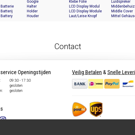
Google
Klebe Folie
Luidspreker
 Batterie
Halter
LCD Display Modul
Middenbehuiz
 Batterij
Holder
LCD Display Module
Middle Cover
 Battery
Houder
Laut/Leise Knopf
Mittel Gehäus
Contact
nservice Openingstijden
Veilig Betalen
&
Snelle Lever
.
09:30 - 17:30
gesloten
n:
gesloten
ns