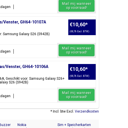
Mail mij wanneer
rkdagen
op voorraad!
s/Venster, GH64-10107A
€10,60
*
(€8,76 Excl. BTW)
r: Samsung Galaxy S26 (S942B)
Mail mij wanneer
rkdagen
op voorraad!
as/Venster, GH64-10106A
€10,60
*
(€8,76 Excl. BTW)
6A, Geschikt voor: Samsung Galaxy S26+
alaxy S26 (S942B)
Mail mij wanneer
rkdagen
op voorraad!
* Incl. btw Excl.
Verzendkosten
 Buzzer
Nokia
Sim + Speicherkarten