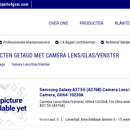
@parts4gsm.com
OVER ONS
PRODUCTEN
KLANTE
Professionele Klantenservice
14 dagen zichttermijn
Achteraf betal
CTEN GETAGD MET CAMERA LENS/GLAS/VENSTER
ags
Camera Lens/Glas/Venster
Samsung Galaxy A37 5G (A376B) Camera Lens/Gl
Camera, GH64-10230A
Camera Lens/Glas/Venster, GH64-10230A, For Ultra wid
A37 5G (A376B)
Voorraad: 0
Levertijd: Beschikbaar binnen 5 - 15 we