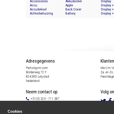
Accessories
Akkudeckel
Display
Accu
Apple
Display +
Accudeksel
Back Cover
Display +
Achterbehuizing
Battery
Display +
Adresgegevens
Klante
Parts4gsm.com
Ma t/m Vr
Bolderweg 72 F
Za. en Zo.
8243RD Lelystad
Feestdage
Nederland
Neem contact op
Volg o
+31(0) 320 - 711 387
info@parts4gsm.com
Contactformulier
Cookies