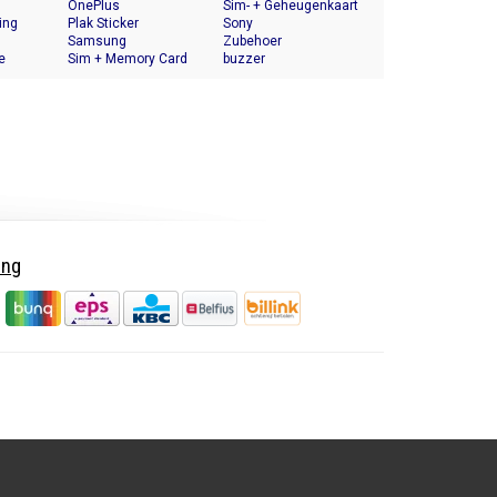
OnePlus
Halter
Sim- + Geheugenkaart
ing
Plak Sticker
Houder
Sony
Samsung
Zubehoer
e
Sim + Memory Card
buzzer
Tray Holder
ing