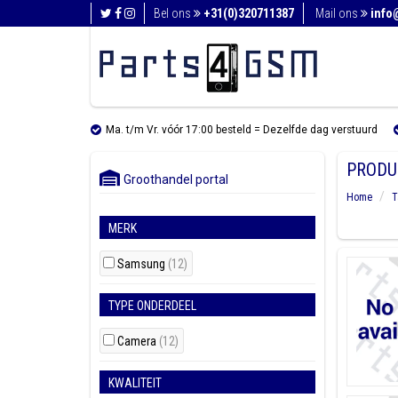
Bel ons
+31(0)320711387
Mail ons
info
Ma. t/m Vr. vóór 17:00 besteld = Dezelfde dag verstuurd
PRODU
Groothandel portal
Home
T
MERK
Samsung
(12)
TYPE ONDERDEEL
Camera
(12)
KWALITEIT