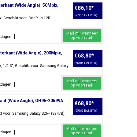
rkant (Wide Angle), 50Mpix,
€86,10
*
(€71,16 Excl. BTW)
, Geschikt voor: OnePlus 12R
Mail mij wanneer
rkdagen
op voorraad!
erkant (Wide Angle), 200Mpix,
€68,80
*
(€56,86 Excl. BTW)
 1/1.3", Geschikt voor: Samsung Galaxy
Mail mij wanneer
rkdagen
op voorraad!
ant (Wide Angle), GH96-20599A
€68,80
*
(€56,86 Excl. BTW)
t voor: Samsung Galaxy S26+ (S947B),
Mail mij wanneer
rkdagen
op voorraad!