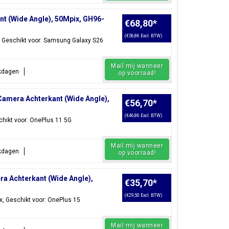
t (Wide Angle), 50Mpix, GH96-
€68,80
*
(€56,86 Excl. BTW)
 Geschikt voor: Samsung Galaxy S26
Mail mij wanneer
rkdagen
op voorraad!
mera Achterkant (Wide Angle),
€56,70
*
(€46,86 Excl. BTW)
hikt voor: OnePlus 11 5G
Mail mij wanneer
rkdagen
op voorraad!
 Achterkant (Wide Angle),
€35,70
*
(€29,50 Excl. BTW)
, Geschikt voor: OnePlus 15
Mail mij wanneer