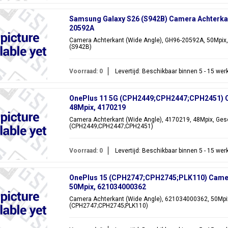
Samsung Galaxy S26 (S942B) Camera Achterkan
20592A
Camera Achterkant (Wide Angle), GH96-20592A, 50Mpix,
(S942B)
Voorraad: 0
Levertijd: Beschikbaar binnen 5 - 15 we
OnePlus 11 5G (CPH2449;CPH2447;CPH2451) Ca
48Mpix, 4170219
Camera Achterkant (Wide Angle), 4170219, 48Mpix, Gesc
(CPH2449;CPH2447;CPH2451)
Voorraad: 0
Levertijd: Beschikbaar binnen 5 - 15 we
OnePlus 15 (CPH2747;CPH2745;PLK110) Camera
50Mpix, 621034000362
Camera Achterkant (Wide Angle), 621034000362, 50Mpix
(CPH2747;CPH2745;PLK110)