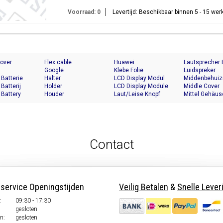
Voorraad: 0
Levertijd: Beschikbaar binnen 5 - 15 we
Cover
Flex cable
Huawei
Lautsprecher
Google
Klebe Folie
Luidspreker
 Batterie
Halter
LCD Display Modul
Middenbehuiz
 Batterij
Holder
LCD Display Module
Middle Cover
 Battery
Houder
Laut/Leise Knopf
Mittel Gehäus
Contact
nservice Openingstijden
Veilig Betalen
&
Snelle Lever
.
09:30 - 17:30
gesloten
n:
gesloten