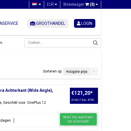
EUR
Winkelwagen
(0)
NSERVICE
GROOTHANDEL
LOGIN
en
Sorteren op:
Hoogste prijs
 Achterkant (Wide Angle),
€121,20
*
(€100,17 Excl. BTW)
, Geschikt voor: OnePlus 12
Mail mij wanneer
rkdagen
op voorraad!