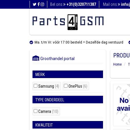
Bel ons
+31(0)320711387
Mail ons
info
Ma. t/m Vr. vóór 17:00 besteld = Dezelfde dag verstuurd
PRODU
Groothandel portal
Home
T
MERK
Samsung
(4)
OnePlus
(6)
TYPE ONDERDEEL
Camera
(10)
KWALITEIT