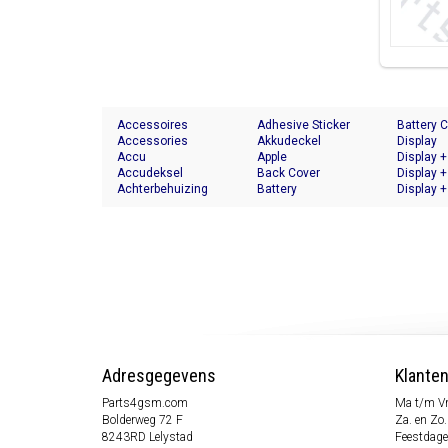
Accessoires
Adhesive Sticker
Battery 
Accessories
Akkudeckel
Display
Accu
Apple
Display +
Accudeksel
Back Cover
Display +
Achterbehuizing
Battery
Display +
Adresgegevens
Klante
Parts4gsm.com
Ma t/m Vr
Bolderweg 72 F
Za. en Zo.
8243RD Lelystad
Feestdage