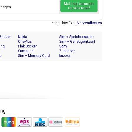
Mail mij wanneer
rkdagen
op voorraad!
* Incl. btw Excl.
Verzendkosten
 Buzzer
Nokia
Sim + Speicherkarten
OnePlus
Halter
Sim- + Geheugenkaart
ing
Plak Sticker
Houder
Sony
Samsung
Zubehoer
e
Sim + Memory Card
buzzer
Tray Holder
ing