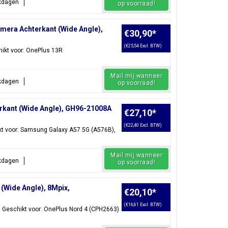
rkdagen
op voorraad!
era Achterkant (Wide Angle),
€30,90
*
(€25,54 Excl. BTW)
ikt voor: OnePlus 13R
Mail mij wanneer
rkdagen
op voorraad!
rkant (Wide Angle), GH96-21008A
€27,10
*
(€22,40 Excl. BTW)
t voor: Samsung Galaxy A57 5G (A576B),
Mail mij wanneer
rkdagen
op voorraad!
(Wide Angle), 8Mpix,
€20,10
*
(€16,61 Excl. BTW)
 Geschikt voor: OnePlus Nord 4 (CPH2663)