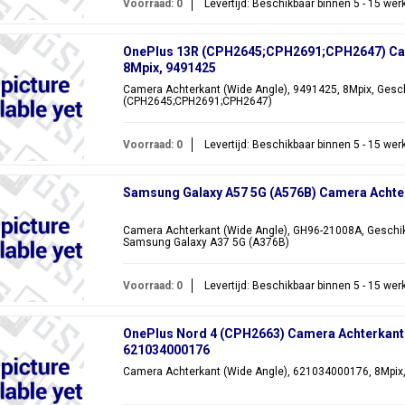
Voorraad: 0
Levertijd: Beschikbaar binnen 5 - 15 we
OnePlus 13R (CPH2645;CPH2691;CPH2647) Cam
8Mpix, 9491425
Camera Achterkant (Wide Angle), 9491425, 8Mpix, Gesch
(CPH2645;CPH2691;CPH2647)
Voorraad: 0
Levertijd: Beschikbaar binnen 5 - 15 we
Samsung Galaxy A57 5G (A576B) Camera Achte
Camera Achterkant (Wide Angle), GH96-21008A, Geschik
Samsung Galaxy A37 5G (A376B)
Voorraad: 0
Levertijd: Beschikbaar binnen 5 - 15 we
OnePlus Nord 4 (CPH2663) Camera Achterkant 
621034000176
Camera Achterkant (Wide Angle), 621034000176, 8Mpix,