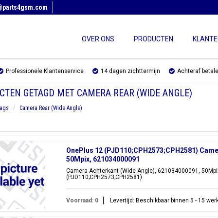
@parts4gsm.com
OVER ONS
PRODUCTEN
KLANTE
Professionele Klantenservice
14 dagen zichttermijn
Achteraf betal
CTEN GETAGD MET CAMERA REAR (WIDE ANGLE)
ags
Camera Rear (Wide Angle)
OnePlus 12 (PJD110;CPH2573;CPH2581) Camera
50Mpix, 621034000091
Camera Achterkant (Wide Angle), 621034000091, 50Mpix
(PJD110;CPH2573;CPH2581)
Voorraad: 0
Levertijd: Beschikbaar binnen 5 - 15 we