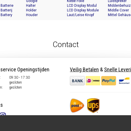
Google
Klebe Folie
Luidspreker
 Batterie
Halter
LCD Display Modul
Middenbehuiz
 Batterij
Holder
LCD Display Module
Middle Cover
 Battery
Houder
Laut/Leise Knopf
Mittel Gehäus
Contact
nservice Openingstijden
Veilig Betalen
&
Snelle Lever
.
09:30 - 17:30
gesloten
n:
gesloten
ns