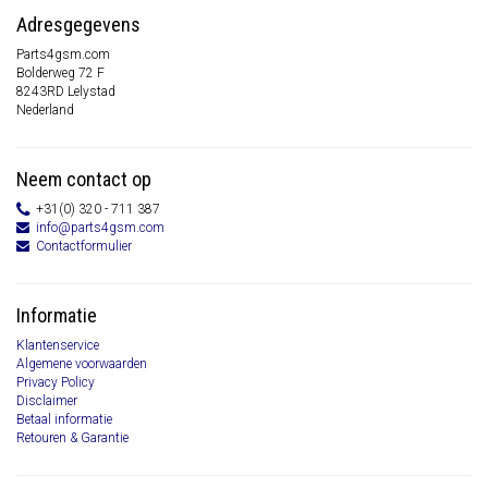
Adresgegevens
Parts4gsm.com
Bolderweg 72 F
8243RD Lelystad
Nederland
Neem contact op
+31(0) 320 - 711 387
info@parts4gsm.com
Contactformulier
Informatie
Klantenservice
Algemene voorwaarden
Privacy Policy
Disclaimer
Betaal informatie
Retouren & Garantie