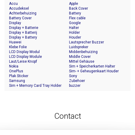
Accu
Apple
Accudeksel
Back Cover
Achterbehuizing
Battery
Battery Cover
Flex cable
Display
Google
Display + Batterie
Halter
Display + Batterij
Holder
Display + Battery
Houder
Huawei
Lautsprecher Buzzer
Klebe Folie
Luidspreker
LCD Display Modul
Middenbehuizing
LCD Display Module
Middle Cover
Laut/Leise Knopf
Mittel Gehäuse
Nokia
Sim + Speicherkarten Halter
OnePlus
Sim- + Geheugenkaart Houder
Plak Sticker
Sony
Samsung
Zubehoer
Sim + Memory Card Tray Holder
buzzer
Contact