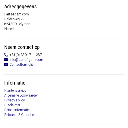
Adresgegevens
Parts4gsm.com
Bolderweg 72 F
8243RD Lelystad
Nederland
Neem contact op
+31(0) 320 - 711 387
info@parts4gsm.com
Contactformulier
Informatie
Klantenservice
Algemene voorwaarden
Privacy Policy
Disclaimer
Betaal informatie
Retouren & Garantie