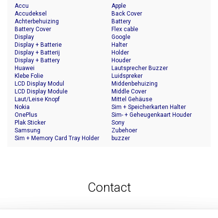
Accu
Apple
Accudeksel
Back Cover
Achterbehuizing
Battery
Battery Cover
Flex cable
Display
Google
Display + Batterie
Halter
Display + Batterij
Holder
Display + Battery
Houder
Huawei
Lautsprecher Buzzer
Klebe Folie
Luidspreker
LCD Display Modul
Middenbehuizing
LCD Display Module
Middle Cover
Laut/Leise Knopf
Mittel Gehäuse
Nokia
Sim + Speicherkarten Halter
OnePlus
Sim- + Geheugenkaart Houder
Plak Sticker
Sony
Samsung
Zubehoer
Sim + Memory Card Tray Holder
buzzer
Contact