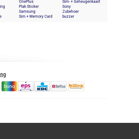
OnePlus
Halter
Sim- + Geheugenkaart
ing
Plak Sticker
Houder
Sony
Samsung
Zubehoer
e
Sim + Memory Card
buzzer
Tray Holder
ing