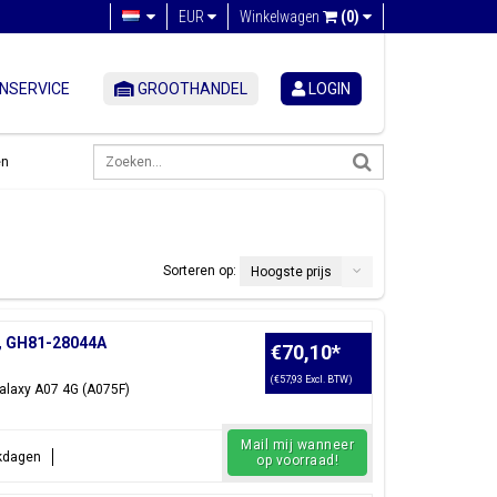
EUR
Winkelwagen
(0)
NSERVICE
GROOTHANDEL
LOGIN
en
Sorteren op:
Hoogste prijs
t, GH81-28044A
€70,10
*
(€57,93 Excl. BTW)
alaxy A07 4G (A075F)
Mail mij wanneer
rkdagen
op voorraad!