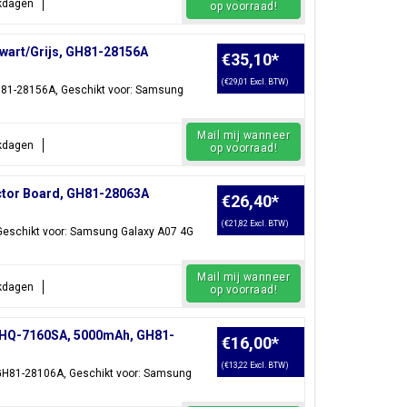
rkdagen
op voorraad!
wart/Grijs, GH81-28156A
€35,10
*
(€29,01 Excl. BTW)
GH81-28156A, Geschikt voor: Samsung
Mail mij wanneer
rkdagen
op voorraad!
ctor Board, GH81-28063A
€26,40
*
(€21,82 Excl. BTW)
 Geschikt voor: Samsung Galaxy A07 4G
Mail mij wanneer
rkdagen
op voorraad!
, HQ-7160SA, 5000mAh, GH81-
€16,00
*
(€13,22 Excl. BTW)
, GH81-28106A, Geschikt voor: Samsung