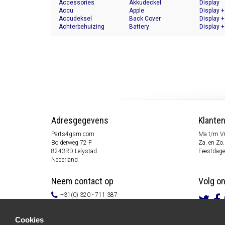
Accessories
Akkudeckel
Display
Accu
Apple
Display +
Accudeksel
Back Cover
Display +
Achterbehuizing
Battery
Display +
Adresgegevens
Klante
Parts4gsm.com
Ma t/m Vr
Bolderweg 72 F
Za. en Zo.
8243RD Lelystad
Feestdage
Nederland
Neem contact op
Volg o
+31(0) 320 - 711 387
info@parts4gsm.com
Contactformulier
Cookies