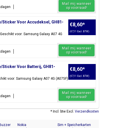
Mail mij wanneer
rkdagen
op voorraad!
/Sticker Voor Accudeksel, GH81-
€8,60
*
(€7,11 Excl. BTW)
 Geschikt voor: Samsung Galaxy A07 4G
Mail mij wanneer
rkdagen
op voorraad!
Sticker Voor Batterij, GH81-
€8,60
*
(€7,11 Excl. BTW)
chikt voor: Samsung Galaxy A07 4G (A075F)
Mail mij wanneer
rkdagen
op voorraad!
* Incl. btw Excl.
Verzendkosten
 Buzzer
Nokia
Sim + Speicherkarten