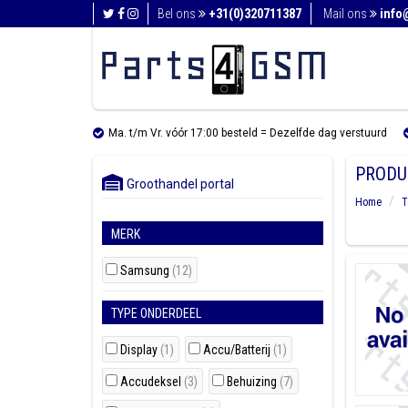
Bel ons
+31(0)320711387
Mail ons
info
Ma. t/m Vr. vóór 17:00 besteld = Dezelfde dag verstuurd
PRODU
Groothandel portal
Home
T
MERK
Samsung
(12)
TYPE ONDERDEEL
Display
(1)
Accu/Batterij
(1)
Accudeksel
(3)
Behuizing
(7)