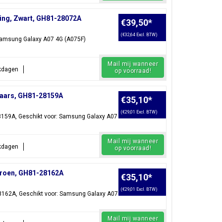
ing, Zwart, GH81-28072A
€39,50
*
(€32,64 Excl. BTW)
Samsung Galaxy A07 4G (A075F)
Mail mij wanneer
rkdagen
op voorraad!
Paars, GH81-28159A
€35,10
*
(€29,01 Excl. BTW)
28159A, Geschikt voor: Samsung Galaxy A07
Mail mij wanneer
rkdagen
op voorraad!
Groen, GH81-28162A
€35,10
*
(€29,01 Excl. BTW)
28162A, Geschikt voor: Samsung Galaxy A07
Mail mij wanneer