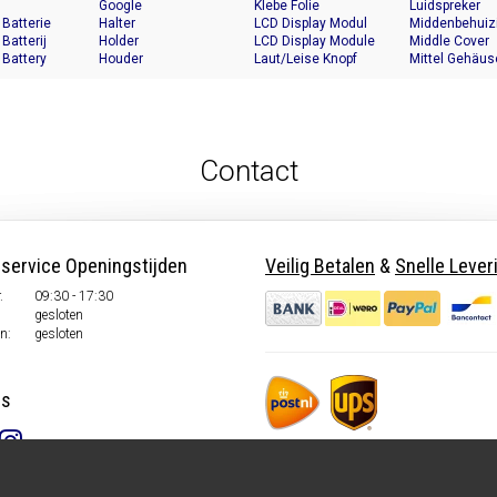
Google
Klebe Folie
Luidspreker
 Batterie
Halter
LCD Display Modul
Middenbehuiz
 Batterij
Holder
LCD Display Module
Middle Cover
 Battery
Houder
Laut/Leise Knopf
Mittel Gehäus
Contact
nservice Openingstijden
Veilig Betalen
&
Snelle Lever
.
09:30 - 17:30
gesloten
n:
gesloten
ns