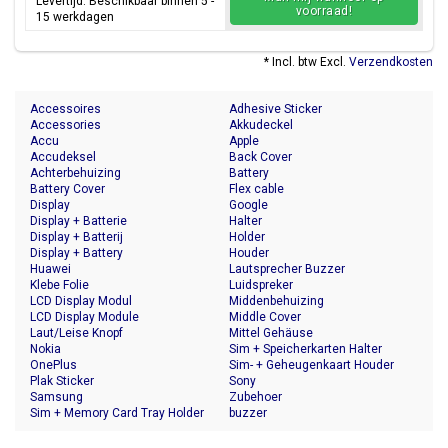
Levertijd: Beschikbaar binnen 5 -
voorraad!
15 werkdagen
* Incl. btw Excl.
Verzendkosten
Accessoires
Adhesive Sticker
Accessories
Akkudeckel
Accu
Apple
Accudeksel
Back Cover
Achterbehuizing
Battery
Battery Cover
Flex cable
Display
Google
Display + Batterie
Halter
Display + Batterij
Holder
Display + Battery
Houder
Huawei
Lautsprecher Buzzer
Klebe Folie
Luidspreker
LCD Display Modul
Middenbehuizing
LCD Display Module
Middle Cover
Laut/Leise Knopf
Mittel Gehäuse
Nokia
Sim + Speicherkarten Halter
OnePlus
Sim- + Geheugenkaart Houder
Plak Sticker
Sony
Samsung
Zubehoer
Sim + Memory Card Tray Holder
buzzer