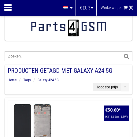
Winkelwagen
(0)
€
EUR
PRODUCTEN GETAGD MET GALAXY A24 5G
Home
Tags
Galaxy A24 5G
Hoogste prijs
€50,60
*
(€41,82 Excl. BTW)