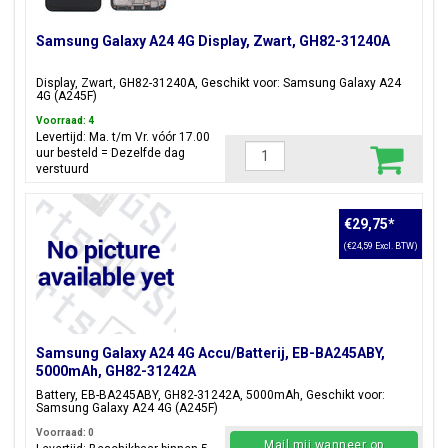
Samsung Galaxy A24 4G Display, Zwart, GH82-31240A
Display, Zwart, GH82-31240A, Geschikt voor: Samsung Galaxy A24
4G (A245F)
Voorraad: 4
Levertijd: Ma. t/m Vr. vóór 17.00
uur besteld = Dezelfde dag
verstuurd
€29,75
*
(€24,59 Excl. BTW)
Samsung Galaxy A24 4G Accu/Batterij, EB-BA245ABY,
5000mAh, GH82-31242A
Battery, EB-BA245ABY, GH82-31242A, 5000mAh, Geschikt voor:
Samsung Galaxy A24 4G (A245F)
Voorraad: 0
Mail mij wanneer op