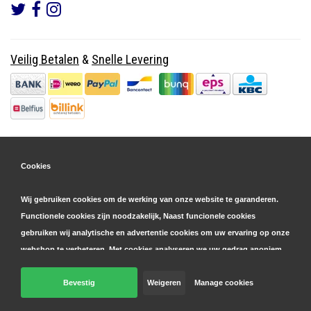
Veilig Betalen
&
Snelle Levering
Cookies
Wij gebruiken cookies om de werking van onze website te garanderen.
Functionele cookies zijn noodzakelijk, Naast funcionele cookies
gebruiken wij analytische en advertentie cookies om uw ervaring op onze
webshop te verbeteren. Met cookies analyseren we uw gedrag anoniem,
zowel binnen als buiten onze website, om onze diensten te
personaliseren en advertenties te tonen. Lees hier meer over in onze
Bevestig
Weigeren
Manage cookies
© Copyright 2026 Parts4GSM - Design by
Webdinge.nl
cookie- en privacyverklaring
. Klik op 'bevestigen' om akkoord te gaan
Parts4GSM
word beoordeeld met
9,9
/
10
(
2541
Reviews) bij
Kiyoh.nl