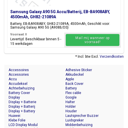
Samsung Galaxy A90 5G Accu/Batterij, EB-BA908ABY,
4500mAh, GH82-21089A
Battery, EB-BA908ABY, GH82-21089A, 4500mAh, Geschikt voor:
Samsung Galaxy A90 5G (A908B/DS)
Voorraad: 0
Mail mij wanneer op
Levertijd: Beschikbaar binnen 5 -
voorraad!
15 werkdagen
* Incl. btw Excl.
Verzendkosten
Accessoires
Adhesive Sticker
Accessories
Akkudeckel
Accu
Apple
Accudeksel
Back Cover
Achterbehuizing
Battery
Battery Cover
Flex cable
Display
Google
Display + Batterie
Halter
Display + Batterij
Holder
Display + Battery
Houder
Huawei
Lautsprecher Buzzer
Klebe Folie
Luidspreker
LCD Display Modul
Middenbehuizing