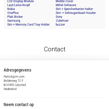
LCD Display Module
Middle Cover
Laut/Leise Knopf
Mittel Gehäuse
Nokia
Sim + Speicherkarten Halter
OnePlus
Sim- + Geheugenkaart Houder
Plak Sticker
Sony
Samsung
Zubehoer
Sim + Memory Card Tray Holder
buzzer
Contact
Adresgegevens
Parts4gsm.com
Bolderweg 72 F
8243RD Lelystad
Nederland
Neem contact op