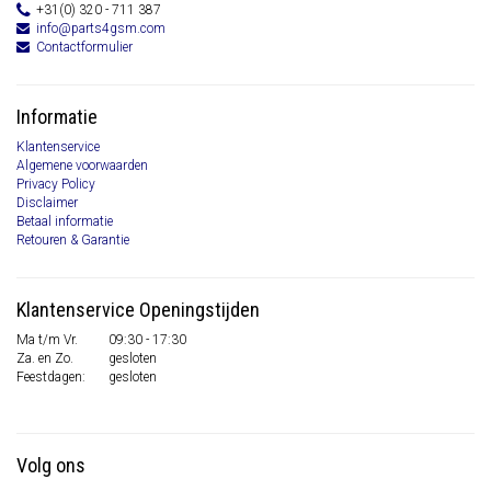
+31(0) 320 - 711 387
info@parts4gsm.com
Contactformulier
Informatie
Klantenservice
Algemene voorwaarden
Privacy Policy
Disclaimer
Betaal informatie
Retouren & Garantie
Klantenservice Openingstijden
Ma t/m Vr.
09:30 - 17:30
Za. en Zo.
gesloten
Feestdagen:
gesloten
Volg ons