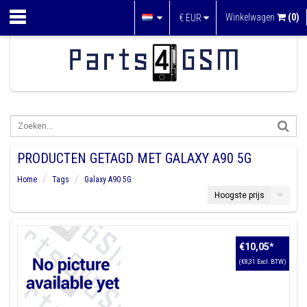
Winkelwagen
(0)
€
EUR
PRODUCTEN GETAGD MET GALAXY A90 5G
Home
Tags
Galaxy A90 5G
Hoogste prijs
€10,05
*
(€8,31 Excl. BTW)