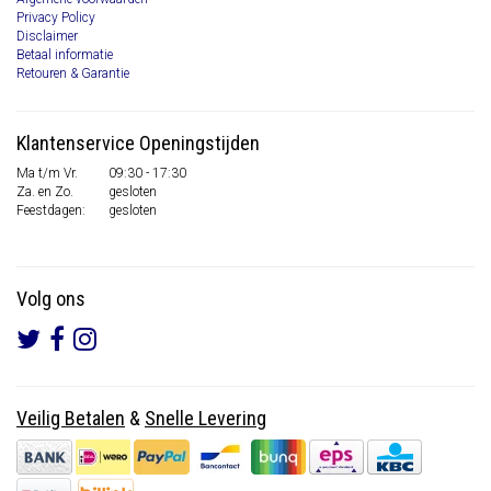
Privacy Policy
Disclaimer
Betaal informatie
Retouren & Garantie
Klantenservice Openingstijden
Ma t/m Vr.
09:30 - 17:30
Za. en Zo.
gesloten
Feestdagen:
gesloten
Volg ons
Veilig Betalen
&
Snelle Levering