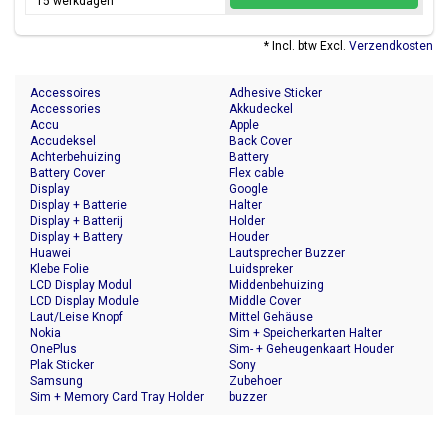
15 werkdagen
* Incl. btw Excl.
Verzendkosten
Accessoires
Adhesive Sticker
Accessories
Akkudeckel
Accu
Apple
Accudeksel
Back Cover
Achterbehuizing
Battery
Battery Cover
Flex cable
Display
Google
Display + Batterie
Halter
Display + Batterij
Holder
Display + Battery
Houder
Huawei
Lautsprecher Buzzer
Klebe Folie
Luidspreker
LCD Display Modul
Middenbehuizing
LCD Display Module
Middle Cover
Laut/Leise Knopf
Mittel Gehäuse
Nokia
Sim + Speicherkarten Halter
OnePlus
Sim- + Geheugenkaart Houder
Plak Sticker
Sony
Samsung
Zubehoer
Sim + Memory Card Tray Holder
buzzer