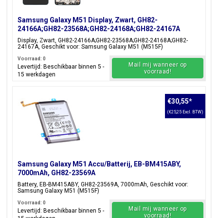
Samsung Galaxy M51 Display, Zwart, GH82-
24166A;GH82-23568A;GH82-24168A;GH82-24167A
Display, Zwart, GH82-24166A;GH82-23568A;GH82-24168A;GH82-
24167A, Geschikt voor: Samsung Galaxy M51 (M515F)
Voorraad: 0
Mail mij wanneer op
Levertijd: Beschikbaar binnen 5 -
voorraad!
15 werkdagen
€30,55
*
(€25,25 Excl. BTW)
Samsung Galaxy M51 Accu/Batterij, EB-BM415ABY,
7000mAh, GH82-23569A
Battery, EB-BM415ABY, GH82-23569A, 7000mAh, Geschikt voor:
Samsung Galaxy M51 (M515F)
Voorraad: 0
Mail mij wanneer op
Levertijd: Beschikbaar binnen 5 -
voorraad!