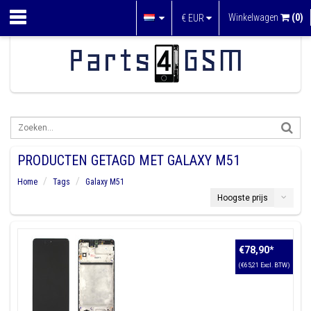
Winkelwagen
(0)
€
EUR
PRODUCTEN GETAGD MET GALAXY M51
Home
Tags
Galaxy M51
Hoogste prijs
€78,90
*
(€65,21 Excl. BTW)