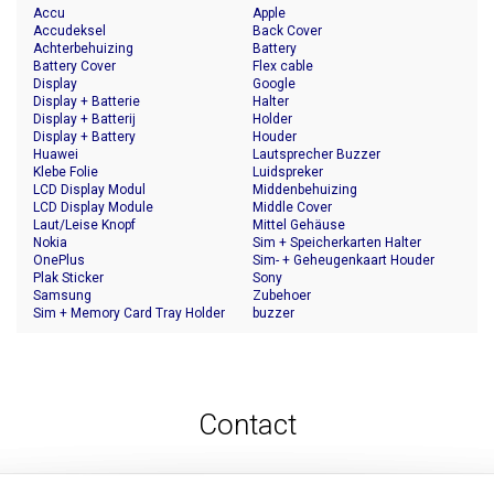
Accu
Apple
Accudeksel
Back Cover
Achterbehuizing
Battery
Battery Cover
Flex cable
Display
Google
Display + Batterie
Halter
Display + Batterij
Holder
Display + Battery
Houder
Huawei
Lautsprecher Buzzer
Klebe Folie
Luidspreker
LCD Display Modul
Middenbehuizing
LCD Display Module
Middle Cover
Laut/Leise Knopf
Mittel Gehäuse
Nokia
Sim + Speicherkarten Halter
OnePlus
Sim- + Geheugenkaart Houder
Plak Sticker
Sony
Samsung
Zubehoer
Sim + Memory Card Tray Holder
buzzer
Contact