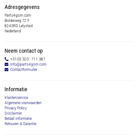
Adresgegevens
Parts4gsm.com
Bolderweg 72 F
8243RD Lelystad
Nederland
Neem contact op
+31(0) 320 - 711 387
info@parts4gsm.com
Contactformulier
Informatie
Klantenservice
Algemene voorwaarden
Privacy Policy
Disclaimer
Betaal informatie
Retouren & Garantie