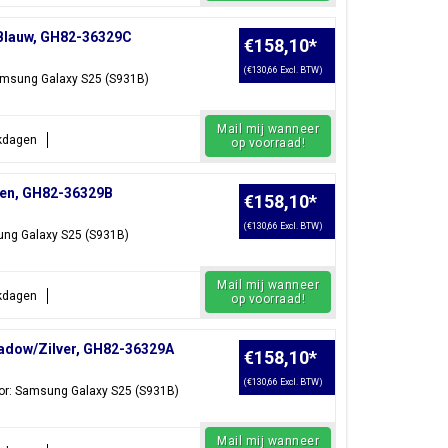
/Blauw, GH82-36329C
€158,10
*
(€130,66 Excl. BTW)
Samsung Galaxy S25 (S931B)
Mail mij wanneer
rkdagen
op voorraad!
oen, GH82-36329B
€158,10
*
(€130,66 Excl. BTW)
ung Galaxy S25 (S931B)
Mail mij wanneer
rkdagen
op voorraad!
hadow/Zilver, GH82-36329A
€158,10
*
(€130,66 Excl. BTW)
oor: Samsung Galaxy S25 (S931B)
Mail mij wanneer