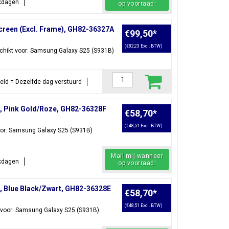
rkdagen
op voorraad!
creen (Excl. Frame), GH82-36327A
€99,50
*
(€82,23 Excl. BTW)
chikt voor: Samsung Galaxy S25 (S931B)
steld = Dezelfde dag verstuurd
, Pink Gold/Roze, GH82-36328F
€58,70
*
(€48,51 Excl. BTW)
oor: Samsung Galaxy S25 (S931B)
Mail mij wanneer
rkdagen
op voorraad!
 Blue Black/Zwart, GH82-36328E
€58,70
*
(€48,51 Excl. BTW)
 voor: Samsung Galaxy S25 (S931B)