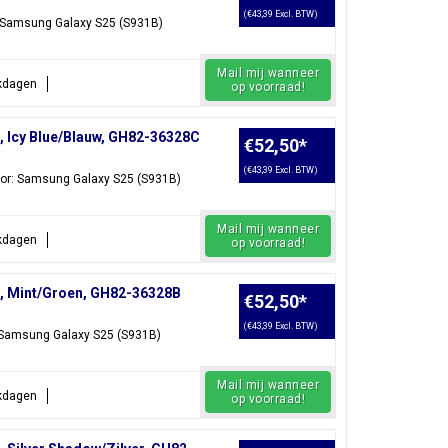
(€43,39 Excl. BTW)
: Samsung Galaxy S25 (S931B)
Mail mij wanneer
rkdagen
op voorraad!
 Icy Blue/Blauw, GH82-36328C
€52,50
*
(€43,39 Excl. BTW)
oor: Samsung Galaxy S25 (S931B)
Mail mij wanneer
rkdagen
op voorraad!
, Mint/Groen, GH82-36328B
€52,50
*
(€43,39 Excl. BTW)
: Samsung Galaxy S25 (S931B)
Mail mij wanneer
rkdagen
op voorraad!