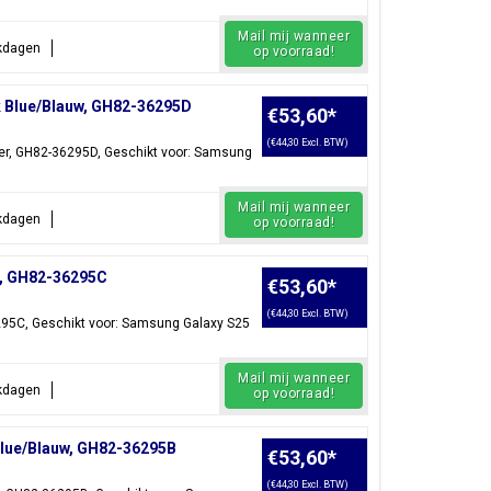
Mail mij wanneer
rkdagen
op voorraad!
k Blue/Blauw, GH82-36295D
€53,60
*
(€44,30 Excl. BTW)
ker, GH82-36295D, Geschikt voor: Samsung
Mail mij wanneer
rkdagen
op voorraad!
t, GH82-36295C
€53,60
*
(€44,30 Excl. BTW)
6295C, Geschikt voor: Samsung Galaxy S25
Mail mij wanneer
rkdagen
op voorraad!
Blue/Blauw, GH82-36295B
€53,60
*
(€44,30 Excl. BTW)