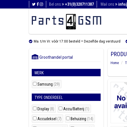
Bel ons
+31(0)320711387
Mail ons
info
Ma. t/m Vr. vóór 17:00 besteld = Dezelfde dag verstuurd
PRODU
Groothandel portal
Home
T
MERK
Samsung
(29)
TYPE ONDERDEEL
Display
(8)
Accu/Batterij
(1)
Accudeksel
(7)
Behuizing
(14)