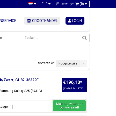
EUR
Winkelwagen
(0)
NSERVICE
GROOTHANDEL
LOGIN
en
Sorteren op:
Hoogste prijs
ck/Zwart, GH82-36329E
€196,10
*
(€162,07 Excl. BTW)
: Samsung Galaxy S25 (S931B)
Mail mij wanneer
rkdagen
op voorraad!