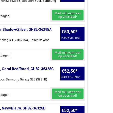
er, GH82-36295B, Geschikt voor: Samsung
Mail mij wanneer
rkdagen
op voorraad!
er Shadow/Zilver, GH82-36295A
€53,60
*
(€44,30 Excl. BTW)
ticker, GH82-36295A, Geschikt voor:
Mail mij wanneer
rkdagen
op voorraad!
, Coral Red/Rood, GH82-36328G
€52,50
*
(€43,39 Excl. BTW)
voor: Samsung Galaxy S25 (S931B)
Mail mij wanneer
rkdagen
op voorraad!
, Navy/Blauw, GH82-36328D
€52,50
*