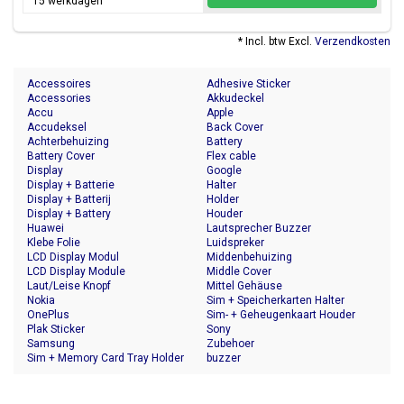
15 werkdagen
* Incl. btw Excl.
Verzendkosten
Accessoires
Adhesive Sticker
Accessories
Akkudeckel
Accu
Apple
Accudeksel
Back Cover
Achterbehuizing
Battery
Battery Cover
Flex cable
Display
Google
Display + Batterie
Halter
Display + Batterij
Holder
Display + Battery
Houder
Huawei
Lautsprecher Buzzer
Klebe Folie
Luidspreker
LCD Display Modul
Middenbehuizing
LCD Display Module
Middle Cover
Laut/Leise Knopf
Mittel Gehäuse
Nokia
Sim + Speicherkarten Halter
OnePlus
Sim- + Geheugenkaart Houder
Plak Sticker
Sony
Samsung
Zubehoer
Sim + Memory Card Tray Holder
buzzer