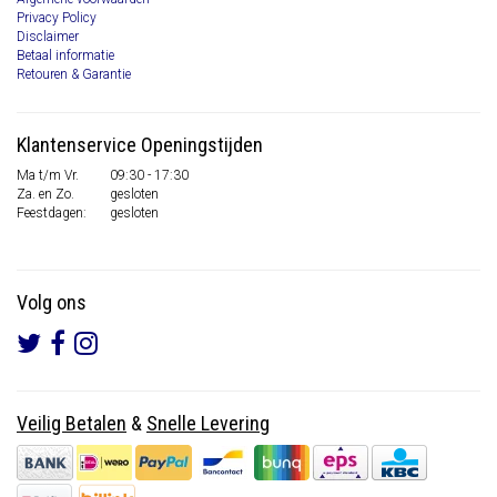
Privacy Policy
Disclaimer
Betaal informatie
Retouren & Garantie
Klantenservice Openingstijden
Ma t/m Vr.
09:30 - 17:30
Za. en Zo.
gesloten
Feestdagen:
gesloten
Volg ons
Veilig Betalen
&
Snelle Levering