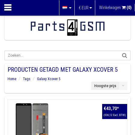
Winkelwagen
(0)
€
EUR
PRODUCTEN GETAGD MET GALAXY XCOVER 5
Home
Tags
Galaxy Xcover 5
Hoogste prijs
€43,70
*
(€36,12 Excl. BTW)