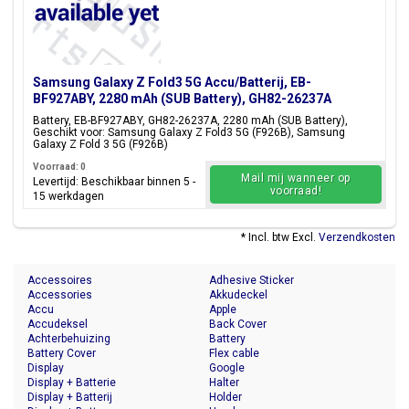
Samsung Galaxy Z Fold3 5G Accu/Batterij, EB-
BF927ABY, 2280 mAh (SUB Battery), GH82-26237A
Battery, EB-BF927ABY, GH82-26237A, 2280 mAh (SUB Battery),
Geschikt voor: Samsung Galaxy Z Fold3 5G (F926B), Samsung
Galaxy Z Fold 3 5G (F926B)
Voorraad: 0
Mail mij wanneer op
Levertijd: Beschikbaar binnen 5 -
voorraad!
15 werkdagen
* Incl. btw Excl.
Verzendkosten
Accessoires
Adhesive Sticker
Accessories
Akkudeckel
Accu
Apple
Accudeksel
Back Cover
Achterbehuizing
Battery
Battery Cover
Flex cable
Display
Google
Display + Batterie
Halter
Display + Batterij
Holder