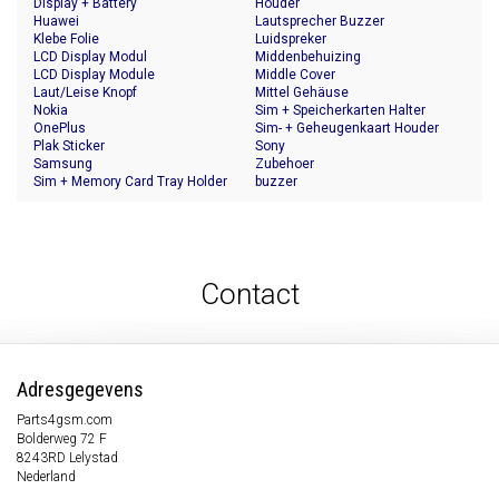
Display + Battery
Houder
Huawei
Lautsprecher Buzzer
Klebe Folie
Luidspreker
LCD Display Modul
Middenbehuizing
LCD Display Module
Middle Cover
Laut/Leise Knopf
Mittel Gehäuse
Nokia
Sim + Speicherkarten Halter
OnePlus
Sim- + Geheugenkaart Houder
Plak Sticker
Sony
Samsung
Zubehoer
Sim + Memory Card Tray Holder
buzzer
Contact
Adresgegevens
Parts4gsm.com
Bolderweg 72 F
8243RD Lelystad
Nederland