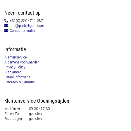
Neem contact op
+31(0) 320 - 711 387
info@parts4gsm.com
Contactformulier
Informatie
Klantenservice
Algemene voorwaarden
Privacy Policy
Disclaimer
Betaal informatie
Retouren & Garantie
Klantenservice Openingstijden
Ma t/m Vr.
09:30 - 17:30
Za. en Zo.
gesloten
Feestdagen:
gesloten