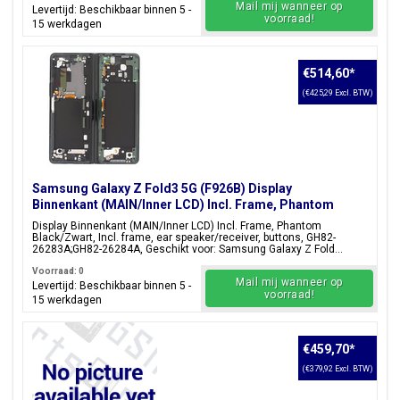
Mail mij wanneer op
Levertijd: Beschikbaar binnen 5 -
voorraad!
15 werkdagen
€514,60
*
(€425,29 Excl. BTW)
Samsung Galaxy Z Fold3 5G (F926B) Display
Binnenkant (MAIN/Inner LCD) Incl. Frame, Phantom
Black/Zwart, GH82-26283A;GH82-26284A
Display Binnenkant (MAIN/Inner LCD) Incl. Frame, Phantom
Black/Zwart, Incl. frame, ear speaker/receiver, buttons, GH82-
26283A;GH82-26284A, Geschikt voor: Samsung Galaxy Z Fold...
Voorraad: 0
Mail mij wanneer op
Levertijd: Beschikbaar binnen 5 -
voorraad!
15 werkdagen
€459,70
*
(€379,92 Excl. BTW)