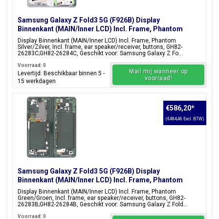
Samsung Galaxy Z Fold3 5G (F926B) Display
Binnenkant (MAIN/Inner LCD) Incl. Frame, Phantom
Silver/Zilver, GH82-26283C;GH82-26284C
Display Binnenkant (MAIN/Inner LCD) Incl. Frame, Phantom
Silver/Zilver, Incl. frame, ear speaker/receiver, buttons, GH82-
26283C;GH82-26284C, Geschikt voor: Samsung Galaxy Z Fo...
Voorraad: 0
Mail mij wanneer op
Levertijd: Beschikbaar binnen 5 -
voorraad!
15 werkdagen
€586,20
*
(€484,46 Excl. BTW)
Samsung Galaxy Z Fold3 5G (F926B) Display
Binnenkant (MAIN/Inner LCD) Incl. Frame, Phantom
Green/Groen, GH82-26283B;GH82-26284B
Display Binnenkant (MAIN/Inner LCD) Incl. Frame, Phantom
Green/Groen, Incl. frame, ear speaker/receiver, buttons, GH82-
26283B;GH82-26284B, Geschikt voor: Samsung Galaxy Z Fold...
Voorraad: 0