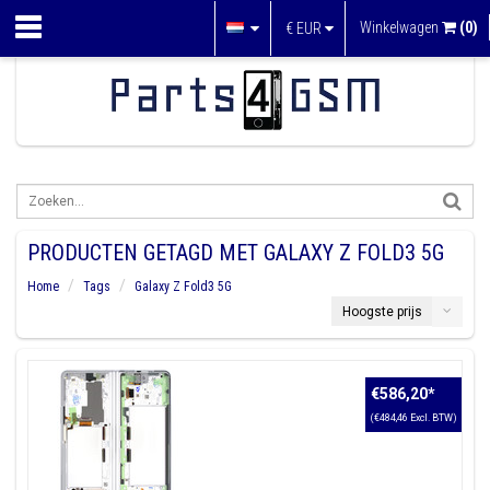
Winkelwagen
(0)
€
EUR
PRODUCTEN GETAGD MET GALAXY Z FOLD3 5G
Home
Tags
Galaxy Z Fold3 5G
Hoogste prijs
€586,20
*
(€484,46 Excl. BTW)