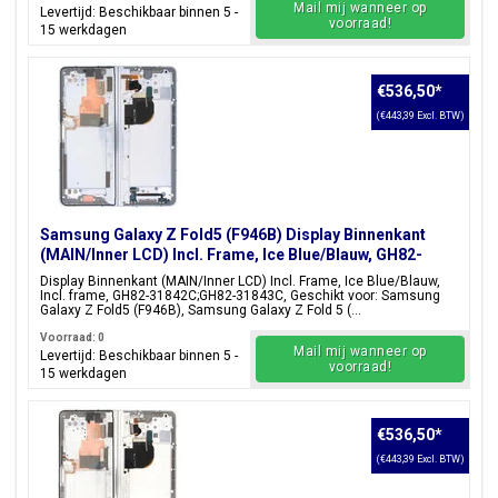
Mail mij wanneer op
Levertijd: Beschikbaar binnen 5 -
voorraad!
15 werkdagen
€536,50
*
(€443,39 Excl. BTW)
Samsung Galaxy Z Fold5 (F946B) Display Binnenkant
(MAIN/Inner LCD) Incl. Frame, Ice Blue/Blauw, GH82-
31842C;GH82-31843C
Display Binnenkant (MAIN/Inner LCD) Incl. Frame, Ice Blue/Blauw,
Incl. frame, GH82-31842C;GH82-31843C, Geschikt voor: Samsung
Galaxy Z Fold5 (F946B), Samsung Galaxy Z Fold 5 (...
Voorraad: 0
Mail mij wanneer op
Levertijd: Beschikbaar binnen 5 -
voorraad!
15 werkdagen
€536,50
*
(€443,39 Excl. BTW)