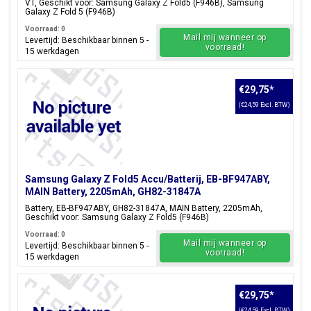
VT, Geschikt voor: Samsung Galaxy Z Fold5 (F946B), Samsung
Galaxy Z Fold 5 (F946B)
Voorraad: 0
Mail mij wanneer op
Levertijd: Beschikbaar binnen 5 -
voorraad!
15 werkdagen
€29,75
*
(€24,59 Excl. BTW)
Samsung Galaxy Z Fold5 Accu/Batterij, EB-BF947ABY,
MAIN Battery, 2205mAh, GH82-31847A
Battery, EB-BF947ABY, GH82-31847A, MAIN Battery, 2205mAh,
Geschikt voor: Samsung Galaxy Z Fold5 (F946B)
Voorraad: 0
Mail mij wanneer op
Levertijd: Beschikbaar binnen 5 -
voorraad!
15 werkdagen
€29,75
*
(€24,59 Excl. BTW)