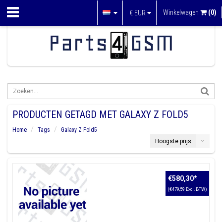
Winkelwagen
(0)
€
EUR
PRODUCTEN GETAGD MET GALAXY Z FOLD5
Home
Tags
Galaxy Z Fold5
Hoogste prijs
€580,30
*
(€479,59 Excl. BTW)