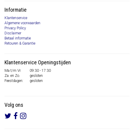
Informatie
Klantenservice
Algemene voorwaarden
Privacy Policy
Disclaimer
Betaal informatie
Retouren & Garantie
Klantenservice Openingstijden
Ma t/m Vr.
09:30 - 17:30
Za. en Zo.
gesloten
Feestdagen:
gesloten
Volg ons