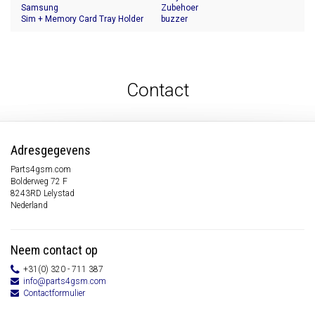
Samsung
Zubehoer
Sim + Memory Card Tray Holder
buzzer
Contact
Adresgegevens
Parts4gsm.com
Bolderweg 72 F
8243RD Lelystad
Nederland
Neem contact op
+31(0) 320 - 711 387
info@parts4gsm.com
Contactformulier