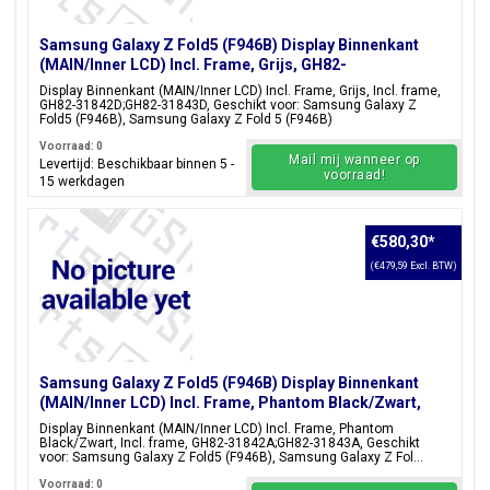
Samsung Galaxy Z Fold5 (F946B) Display Binnenkant
(MAIN/Inner LCD) Incl. Frame, Grijs, GH82-
31842D;GH82-31843D
Display Binnenkant (MAIN/Inner LCD) Incl. Frame, Grijs, Incl. frame,
GH82-31842D;GH82-31843D, Geschikt voor: Samsung Galaxy Z
Fold5 (F946B), Samsung Galaxy Z Fold 5 (F946B)
Voorraad: 0
Mail mij wanneer op
Levertijd: Beschikbaar binnen 5 -
voorraad!
15 werkdagen
€580,30
*
(€479,59 Excl. BTW)
Samsung Galaxy Z Fold5 (F946B) Display Binnenkant
(MAIN/Inner LCD) Incl. Frame, Phantom Black/Zwart,
GH82-31842A;GH82-31843A
Display Binnenkant (MAIN/Inner LCD) Incl. Frame, Phantom
Black/Zwart, Incl. frame, GH82-31842A;GH82-31843A, Geschikt
voor: Samsung Galaxy Z Fold5 (F946B), Samsung Galaxy Z Fol...
Voorraad: 0