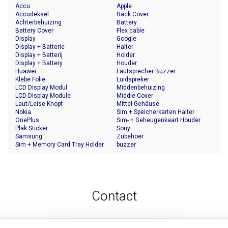
Accu
Apple
Accudeksel
Back Cover
Achterbehuizing
Battery
Battery Cover
Flex cable
Display
Google
Display + Batterie
Halter
Display + Batterij
Holder
Display + Battery
Houder
Huawei
Lautsprecher Buzzer
Klebe Folie
Luidspreker
LCD Display Modul
Middenbehuizing
LCD Display Module
Middle Cover
Laut/Leise Knopf
Mittel Gehäuse
Nokia
Sim + Speicherkarten Halter
OnePlus
Sim- + Geheugenkaart Houder
Plak Sticker
Sony
Samsung
Zubehoer
Sim + Memory Card Tray Holder
buzzer
Contact