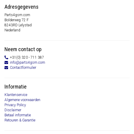
Adresgegevens
Parts4gsm.com
Bolderweg 72 F
8243RD Lelystad
Nederland
Neem contact op
+31(0) 320 - 711 387
info@parts4gsm.com
Contactformulier
Informatie
Klantenservice
Algemene voorwaarden
Privacy Policy
Disclaimer
Betaal informatie
Retouren & Garantie