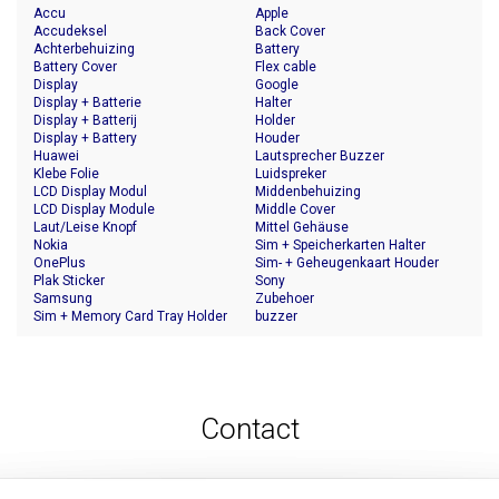
Accu
Apple
Accudeksel
Back Cover
Achterbehuizing
Battery
Battery Cover
Flex cable
Display
Google
Display + Batterie
Halter
Display + Batterij
Holder
Display + Battery
Houder
Huawei
Lautsprecher Buzzer
Klebe Folie
Luidspreker
LCD Display Modul
Middenbehuizing
LCD Display Module
Middle Cover
Laut/Leise Knopf
Mittel Gehäuse
Nokia
Sim + Speicherkarten Halter
OnePlus
Sim- + Geheugenkaart Houder
Plak Sticker
Sony
Samsung
Zubehoer
Sim + Memory Card Tray Holder
buzzer
Contact