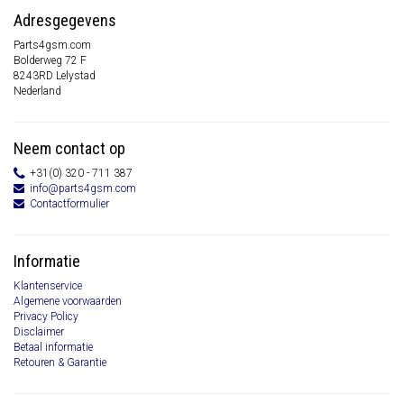
Adresgegevens
Parts4gsm.com
Bolderweg 72 F
8243RD Lelystad
Nederland
Neem contact op
+31(0) 320 - 711 387
info@parts4gsm.com
Contactformulier
Informatie
Klantenservice
Algemene voorwaarden
Privacy Policy
Disclaimer
Betaal informatie
Retouren & Garantie