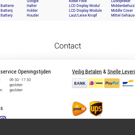
Google
Klebe Folie
Luidspreker
 Batterie
Halter
LCD Display Modul
Middenbehuiz
 Batterij
Holder
LCD Display Module
Middle Cover
 Battery
Houder
Laut/Leise Knopf
Mittel Gehäus
Contact
nservice Openingstijden
Veilig Betalen
&
Snelle Lever
.
09:30 - 17:30
gesloten
n:
gesloten
ns