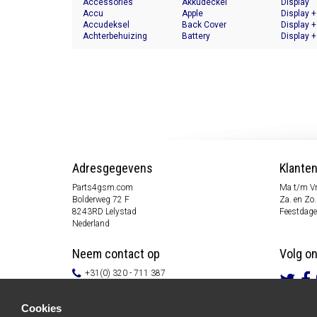
Accessories
Akkudeckel
Display
Accu
Apple
Display +
Accudeksel
Back Cover
Display +
Achterbehuizing
Battery
Display +
Adresgegevens
Klante
Parts4gsm.com
Ma t/m Vr
Bolderweg 72 F
Za. en Zo.
8243RD Lelystad
Feestdage
Nederland
Neem contact op
Volg o
+31(0) 320 - 711 387
info@parts4gsm.com
Contactformulier
Cookies