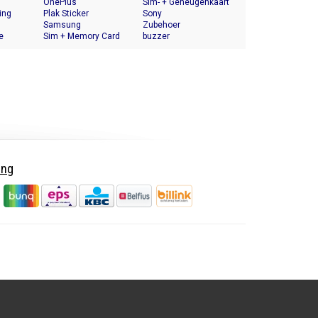
OnePlus
Halter
Sim- + Geheugenkaart
ing
Plak Sticker
Houder
Sony
Samsung
Zubehoer
e
Sim + Memory Card
buzzer
Tray Holder
ing