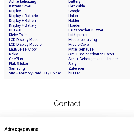
Achterbehuizing
Battery
Battery Cover
Flex cable
Display
Google
Display + Batterie
Halter
Display + Batterij
Holder
Display + Battery
Houder
Huawei
Lautsprecher Buzzer
Klebe Folie
Luidspreker
LCD Display Modul
Middenbehuizing
LCD Display Module
Middle Cover
Laut/Leise Knopf
Mittel Gehäuse
Nokia
Sim + Speicherkarten Halter
OnePlus
Sim- + Geheugenkaart Houder
Plak Sticker
Sony
Samsung
Zubehoer
Sim + Memory Card Tray Holder
buzzer
Contact
Adresgegevens