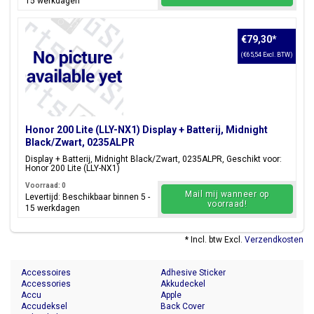
15 werkdagen
€79,30
*
(€65,54 Excl. BTW)
Honor 200 Lite (LLY-NX1) Display + Batterij, Midnight
Black/Zwart, 0235ALPR
Display + Batterij, Midnight Black/Zwart, 0235ALPR, Geschikt voor:
Honor 200 Lite (LLY-NX1)
Voorraad: 0
Mail mij wanneer op
Levertijd: Beschikbaar binnen 5 -
voorraad!
15 werkdagen
* Incl. btw Excl.
Verzendkosten
Accessoires
Adhesive Sticker
Accessories
Akkudeckel
Accu
Apple
Accudeksel
Back Cover