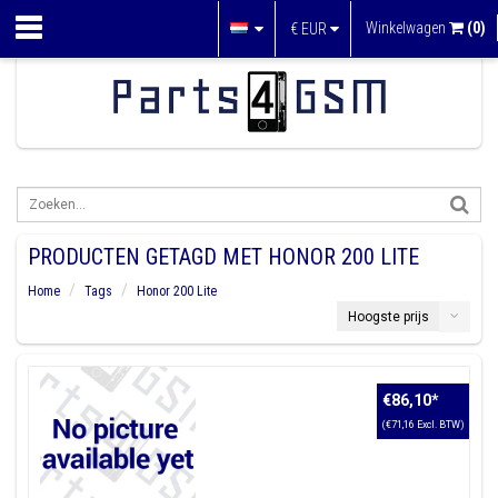
Winkelwagen
(0)
€
EUR
PRODUCTEN GETAGD MET HONOR 200 LITE
Home
Tags
Honor 200 Lite
Hoogste prijs
€86,10
*
(€71,16 Excl. BTW)