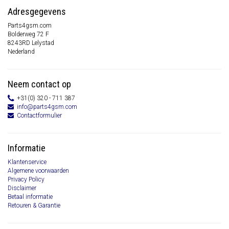
Adresgegevens
Parts4gsm.com
Bolderweg 72 F
8243RD Lelystad
Nederland
Neem contact op
+31(0) 320 - 711 387
info@parts4gsm.com
Contactformulier
Informatie
Klantenservice
Algemene voorwaarden
Privacy Policy
Disclaimer
Betaal informatie
Retouren & Garantie