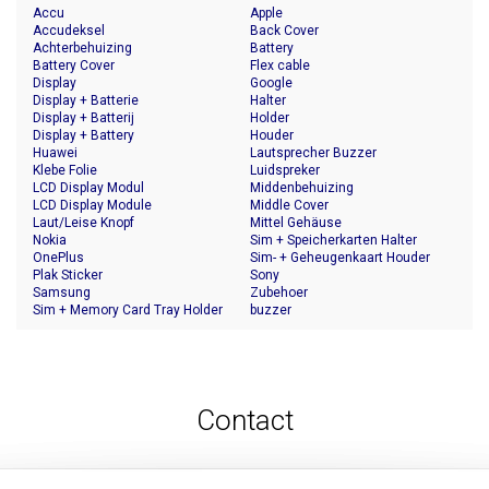
Accu
Apple
Accudeksel
Back Cover
Achterbehuizing
Battery
Battery Cover
Flex cable
Display
Google
Display + Batterie
Halter
Display + Batterij
Holder
Display + Battery
Houder
Huawei
Lautsprecher Buzzer
Klebe Folie
Luidspreker
LCD Display Modul
Middenbehuizing
LCD Display Module
Middle Cover
Laut/Leise Knopf
Mittel Gehäuse
Nokia
Sim + Speicherkarten Halter
OnePlus
Sim- + Geheugenkaart Houder
Plak Sticker
Sony
Samsung
Zubehoer
Sim + Memory Card Tray Holder
buzzer
Contact