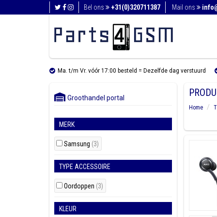
Bel ons
+31(0)320711387
Mail ons
info
Ma. t/m Vr. vóór 17:00 besteld = Dezelfde dag verstuurd
PRODU
Groothandel portal
Home
T
MERK
Samsung
(3)
TYPE ACCESSOIRE
Oordoppen
(3)
KLEUR