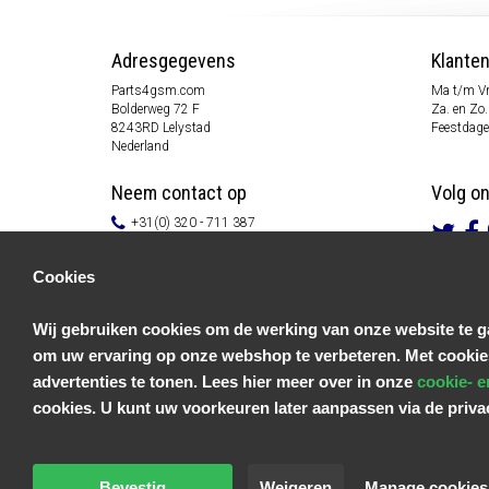
Adresgegevens
Klante
Parts4gsm.com
Ma t/m Vr
Bolderweg 72 F
Za. en Zo.
8243RD Lelystad
Feestdage
Nederland
Neem contact op
Volg o
+31(0) 320 - 711 387
info@parts4gsm.com
Contactformulier
Cookies
Informatie
Wij gebruiken cookies om de werking van onze website te ga
Klantenservice
om uw ervaring op onze webshop te verbeteren. Met cookie
Algemene voorwaarden
Privacy Policy
advertenties te tonen. Lees hier meer over in onze
cookie- e
Disclaimer
cookies. U kunt uw voorkeuren later aanpassen via de priv
Betaal informatie
Retouren & Garantie
Bevestig
Weigeren
Manage cookies