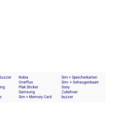
 Buzzer
Nokia
Sim + Speicherkarten
OnePlus
Halter
Sim- + Geheugenkaart
ing
Plak Sticker
Houder
Sony
Samsung
Zubehoer
e
Sim + Memory Card
buzzer
Tray Holder