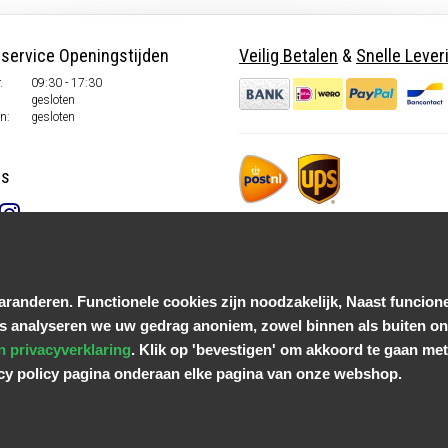
nservice Openingstijden
Veilig Betalen
&
Snelle Lever
.
09:30 - 17:30
gesloten
n:
gesloten
ns
randeren. Functionele cookies zijn noodzakelijk, Naast funcione
s analyseren we uw gedrag anoniem, zowel binnen als buiten onz
n privacyverklaring
. Klik op 'bevestigen' om akkoord te gaan met 
acy policy pagina onderaan elke pagina van onze webshop.