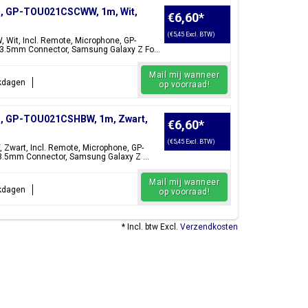
), GP-TOU021CSCWW, 1m, Wit,
€6,60
*
(€5,45 Excl. BTW)
Wit, Incl. Remote, Microphone, GP-
 3.5mm Connector, Samsung Galaxy Z Fo...
Mail mij wanneer
rkdagen
op voorraad!
), GP-TOU021CSHBW, 1m, Zwart,
€6,60
*
(€5,45 Excl. BTW)
Zwart, Incl. Remote, Microphone, GP-
3.5mm Connector, Samsung Galaxy Z ...
Mail mij wanneer
rkdagen
op voorraad!
* Incl. btw Excl.
Verzendkosten