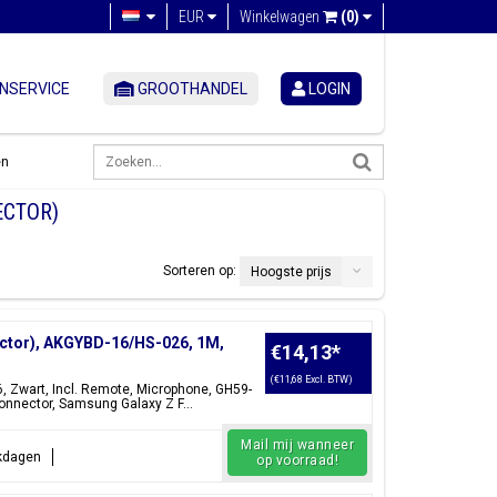
EUR
Winkelwagen
(0)
NSERVICE
GROOTHANDEL
LOGIN
en
ECTOR)
Sorteren op:
Hoogste prijs
ctor), AKGYBD-16/HS-026, 1M,
€14,13
*
(€11,68 Excl. BTW)
 Zwart, Incl. Remote, Microphone, GH59-
onnector, Samsung Galaxy Z F...
Mail mij wanneer
rkdagen
op voorraad!