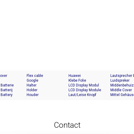
Cover
Flex cable
Huawei
Lautsprecher
Google
Klebe Folie
Luidspreker
 Batterie
Halter
LCD Display Modul
Middenbehuiz
 Batterij
Holder
LCD Display Module
Middle Cover
 Battery
Houder
Laut/Leise Knopf
Mittel Gehäus
Contact