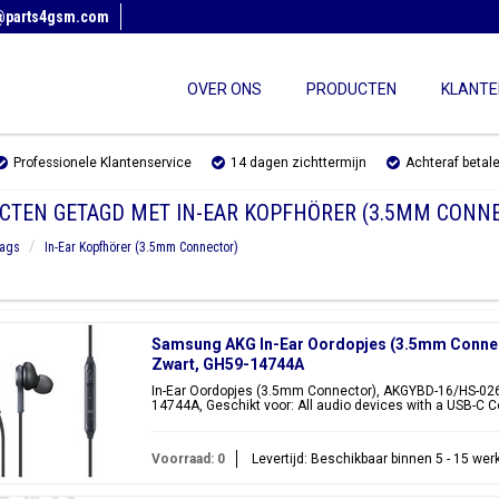
@parts4gsm.com
OVER ONS
PRODUCTEN
KLANTE
Professionele Klantenservice
14 dagen zichttermijn
Achteraf betal
CTEN GETAGD MET IN-EAR KOPFHÖRER (3.5MM CONN
ags
In-Ear Kopfhörer (3.5mm Connector)
Samsung AKG In-Ear Oordopjes (3.5mm Conne
Zwart, GH59-14744A
In-Ear Oordopjes (3.5mm Connector), AKGYBD-16/HS-026,
14744A, Geschikt voor: All audio devices with a USB-C C
Voorraad: 0
Levertijd: Beschikbaar binnen 5 - 15 we