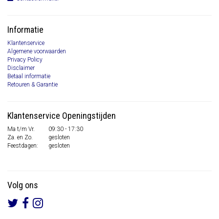
Informatie
Klantenservice
Algemene voorwaarden
Privacy Policy
Disclaimer
Betaal informatie
Retouren & Garantie
Klantenservice Openingstijden
Ma t/m Vr.
09:30 - 17:30
Za. en Zo.
gesloten
Feestdagen:
gesloten
Volg ons