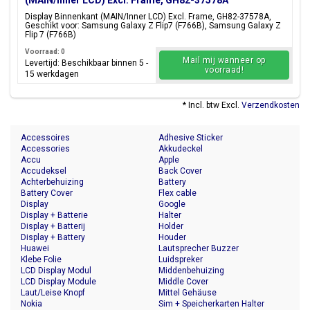
(MAIN/Inner LCD) Excl. Frame, GH82-37578A
Display Binnenkant (MAIN/Inner LCD) Excl. Frame, GH82-37578A,
Geschikt voor: Samsung Galaxy Z Flip7 (F766B), Samsung Galaxy Z
Flip 7 (F766B)
Voorraad: 0
Mail mij wanneer op
Levertijd: Beschikbaar binnen 5 -
voorraad!
15 werkdagen
* Incl. btw Excl.
Verzendkosten
Accessoires
Adhesive Sticker
Accessories
Akkudeckel
Accu
Apple
Accudeksel
Back Cover
Achterbehuizing
Battery
Battery Cover
Flex cable
Display
Google
Display + Batterie
Halter
Display + Batterij
Holder
Display + Battery
Houder
Huawei
Lautsprecher Buzzer
Klebe Folie
Luidspreker
LCD Display Modul
Middenbehuizing
LCD Display Module
Middle Cover
Laut/Leise Knopf
Mittel Gehäuse
Nokia
Sim + Speicherkarten Halter