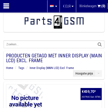
Winkelwagen
(0)
€
EUR
PRODUCTEN GETAGD MET INNER DISPLAY (MAIN
LCD) EXCL. FRAME
Home
Tags
Inner Display (MAIN LCD) Excl. Frame
Hoogste prijs
€459,70
*
(€379,92 Excl. BTW)