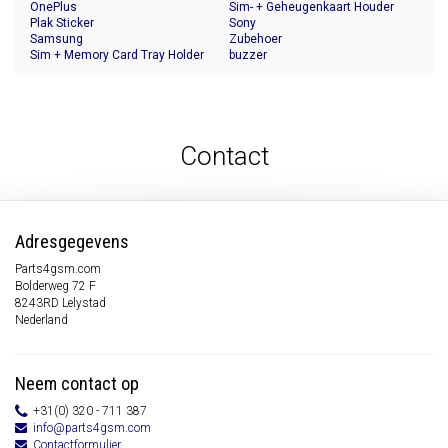
OnePlus
Sim- + Geheugenkaart Houder
Plak Sticker
Sony
Samsung
Zubehoer
Sim + Memory Card Tray Holder
buzzer
Contact
Adresgegevens
Parts4gsm.com
Bolderweg 72 F
8243RD Lelystad
Nederland
Neem contact op
+31(0) 320 - 711 387
info@parts4gsm.com
Contactformulier