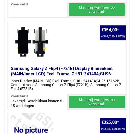
Voorraad: 0
Mail mij wanneer op
voorraad!
€354,00
*
(€292,56 Excl. BTW)
Samsung Galaxy Z Flip4 (F721B) Display Binnenkant
(MAIN/Inner LCD) Excl. Frame, GH81-24140A;GH96-
15162B
Inner Display (MAIN LCD) Excl. Frame, GH81-24140A;GH96-15162B,
Geschikt voor: Samsung Galaxy Z Flip4 (F721B), Samsung Galaxy Z
Flip 4 (F721B)
Voorraad: 0
Mail mij wanneer op
Levertijd: Beschikbaar binnen 5 -
voorraad!
15 werkdagen
€325,00
*
(€268,60 Excl. BTW)