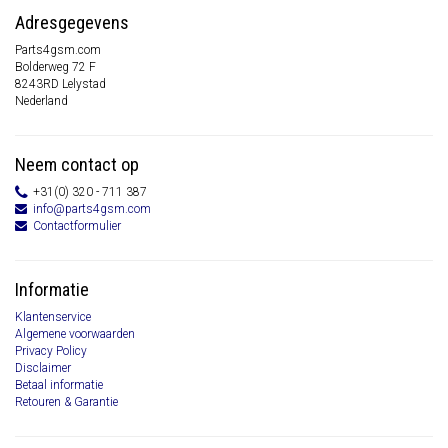
Adresgegevens
Parts4gsm.com
Bolderweg 72 F
8243RD Lelystad
Nederland
Neem contact op
+31(0) 320 - 711 387
info@parts4gsm.com
Contactformulier
Informatie
Klantenservice
Algemene voorwaarden
Privacy Policy
Disclaimer
Betaal informatie
Retouren & Garantie