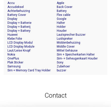
Accu
Apple
Accudeksel
Back Cover
Achterbehuizing
Battery
Battery Cover
Flex cable
Display
Google
Display + Batterie
Halter
Display + Batterij
Holder
Display + Battery
Houder
Huawei
Lautsprecher Buzzer
Klebe Folie
Luidspreker
LCD Display Modul
Middenbehuizing
LCD Display Module
Middle Cover
Laut/Leise Knopf
Mittel Gehäuse
Nokia
Sim + Speicherkarten Halter
OnePlus
Sim- + Geheugenkaart Houder
Plak Sticker
Sony
Samsung
Zubehoer
Sim + Memory Card Tray Holder
buzzer
Contact