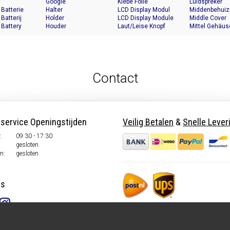
Google
Klebe Folie
Luidspreker
 Batterie
Halter
LCD Display Modul
Middenbehuiz
 Batterij
Holder
LCD Display Module
Middle Cover
 Battery
Houder
Laut/Leise Knopf
Mittel Gehäus
Contact
nservice Openingstijden
Veilig Betalen
&
Snelle Lever
.
09:30 - 17:30
gesloten
n:
gesloten
ns