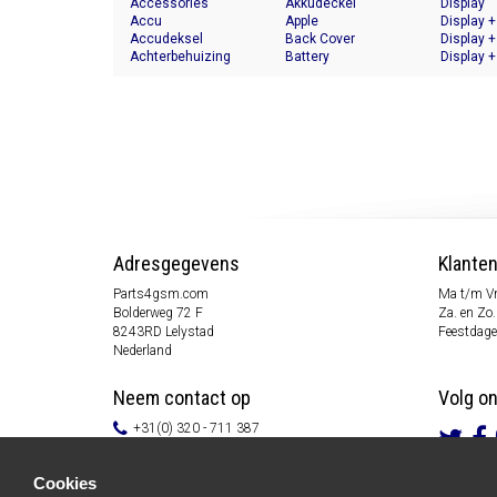
Accessories
Akkudeckel
Display
Accu
Apple
Display +
Accudeksel
Back Cover
Display +
Achterbehuizing
Battery
Display +
Adresgegevens
Klante
Parts4gsm.com
Ma t/m Vr
Bolderweg 72 F
Za. en Zo.
8243RD Lelystad
Feestdage
Nederland
Neem contact op
Volg o
+31(0) 320 - 711 387
info@parts4gsm.com
Contactformulier
Cookies