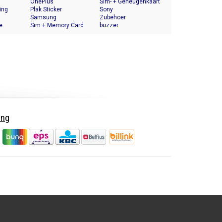
OnePlus
Halter
Sim- + Geheugenkaart
ing
Plak Sticker
Houder
Sony
Samsung
Zubehoer
e
Sim + Memory Card
buzzer
Tray Holder
ing