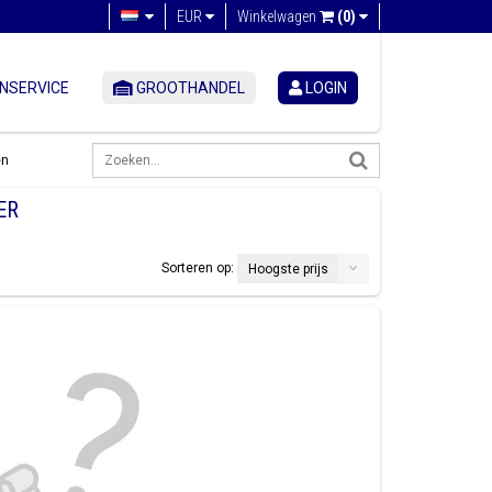
EUR
Winkelwagen
(0)
NSERVICE
GROOTHANDEL
LOGIN
en
ER
Sorteren op:
Hoogste prijs