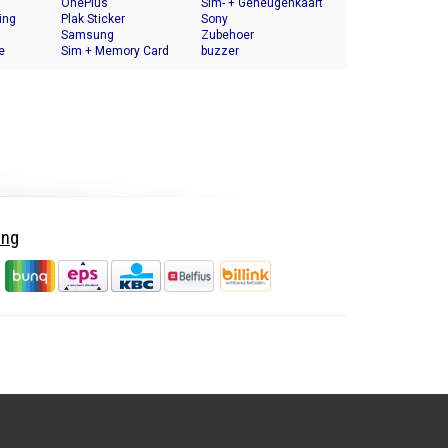
OnePlus
Halter
Sim- + Geheugenkaart
ing
Plak Sticker
Houder
Sony
Samsung
Zubehoer
e
Sim + Memory Card
buzzer
Tray Holder
ing