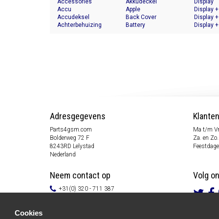
Accessories
Akkudeckel
Display
Accu
Apple
Display +
Accudeksel
Back Cover
Display +
Achterbehuizing
Battery
Display +
Adresgegevens
Klante
Parts4gsm.com
Ma t/m Vr
Bolderweg 72 F
Za. en Zo.
8243RD Lelystad
Feestdage
Nederland
Neem contact op
Volg o
+31(0) 320 - 711 387
info@parts4gsm.com
Contactformulier
Cookies