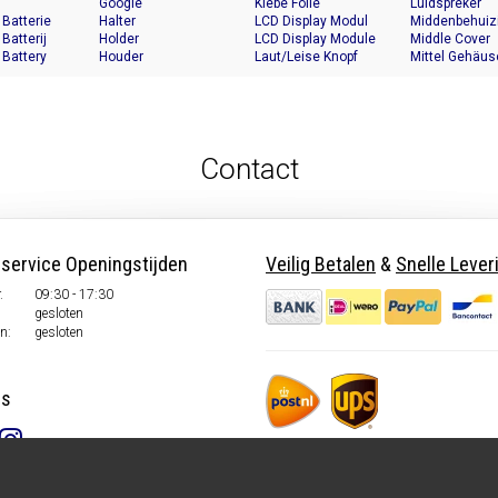
Google
Klebe Folie
Luidspreker
 Batterie
Halter
LCD Display Modul
Middenbehuiz
 Batterij
Holder
LCD Display Module
Middle Cover
 Battery
Houder
Laut/Leise Knopf
Mittel Gehäus
Contact
nservice Openingstijden
Veilig Betalen
&
Snelle Lever
.
09:30 - 17:30
gesloten
n:
gesloten
ns