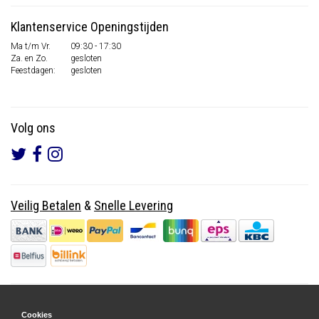
Klantenservice Openingstijden
Ma t/m Vr.
09:30 - 17:30
Za. en Zo.
gesloten
Feestdagen:
gesloten
Volg ons
Veilig Betalen
&
Snelle Levering
Cookies