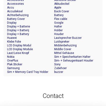
Accessoires
Adhesive Sticker
Accessories
Akkudeckel
Accu
Apple
Accudeksel
Back Cover
Achterbehuizing
Battery
Battery Cover
Flex cable
Display
Google
Display + Batterie
Halter
Display + Batterij
Holder
Display + Battery
Houder
Huawei
Lautsprecher Buzzer
Klebe Folie
Luidspreker
LCD Display Modul
Middenbehuizing
LCD Display Module
Middle Cover
Laut/Leise Knopf
Mittel Gehäuse
Nokia
Sim + Speicherkarten Halter
OnePlus
Sim- + Geheugenkaart Houder
Plak Sticker
Sony
Samsung
Zubehoer
Sim + Memory Card Tray Holder
buzzer
Contact