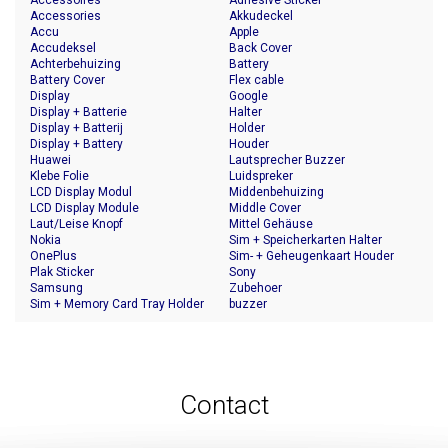
Accessoires
Adhesive Sticker
Accessories
Akkudeckel
Accu
Apple
Accudeksel
Back Cover
Achterbehuizing
Battery
Battery Cover
Flex cable
Display
Google
Display + Batterie
Halter
Display + Batterij
Holder
Display + Battery
Houder
Huawei
Lautsprecher Buzzer
Klebe Folie
Luidspreker
LCD Display Modul
Middenbehuizing
LCD Display Module
Middle Cover
Laut/Leise Knopf
Mittel Gehäuse
Nokia
Sim + Speicherkarten Halter
OnePlus
Sim- + Geheugenkaart Houder
Plak Sticker
Sony
Samsung
Zubehoer
Sim + Memory Card Tray Holder
buzzer
Contact