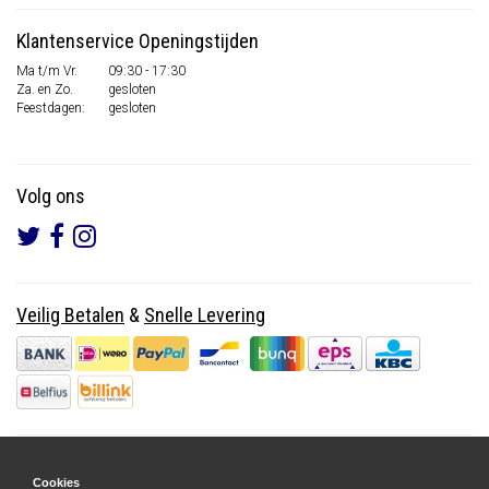
Klantenservice Openingstijden
Ma t/m Vr.
09:30 - 17:30
Za. en Zo.
gesloten
Feestdagen:
gesloten
Volg ons
Veilig Betalen
&
Snelle Levering
Cookies