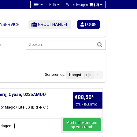
EUR
Winkelwagen
(0)
NSERVICE
GROOTHANDEL
LOGIN
en
Sorteren op:
Hoogste prijs
terij, Cyaan, 0235AMQQ
€88,50
*
(€73,14 Excl. BTW)
nor Magic7 Lite 5G (BRP-NX1)
Mail mij wanneer
rkdagen
op voorraad!