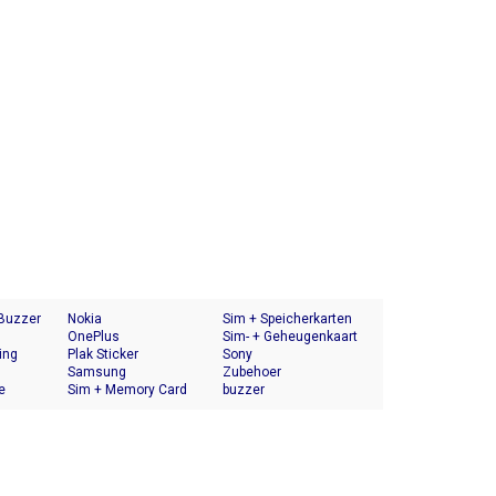
 Buzzer
Nokia
Sim + Speicherkarten
OnePlus
Halter
Sim- + Geheugenkaart
ing
Plak Sticker
Houder
Sony
Samsung
Zubehoer
e
Sim + Memory Card
buzzer
Tray Holder