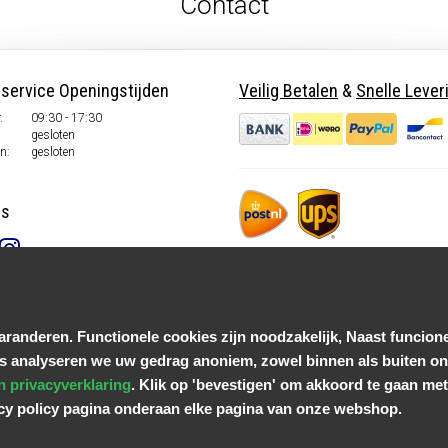
Contact
nservice Openingstijden
Veilig Betalen
&
Snelle Lever
.
09:30 - 17:30
gesloten
n:
gesloten
ns
randeren. Functionele cookies zijn noodzakelijk, Naast funcione
s analyseren we uw gedrag anoniem, zowel binnen als buiten onz
n privacyverklaring
. Klik op 'bevestigen' om akkoord te gaan met 
acy policy pagina onderaan elke pagina van onze webshop.