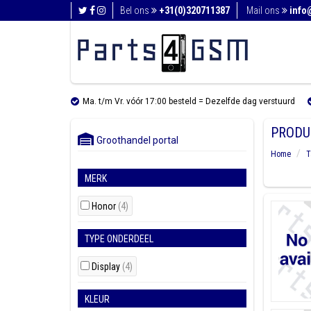
Bel ons
+31(0)320711387
Mail ons
info
Ma. t/m Vr. vóór 17:00 besteld = Dezelfde dag verstuurd
PRODU
Groothandel portal
Home
T
MERK
Honor
(4)
TYPE ONDERDEEL
Display
(4)
KLEUR