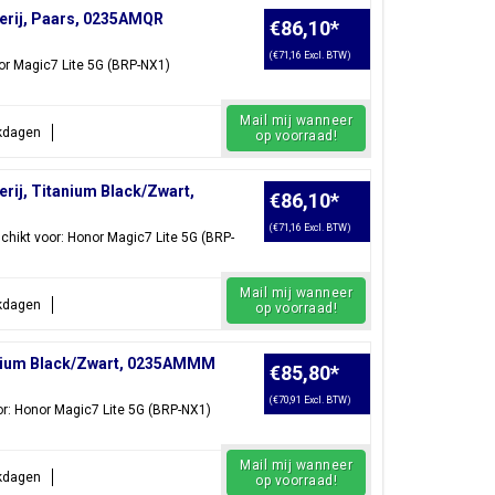
terij, Paars, 0235AMQR
€86,10
*
(€71,16 Excl. BTW)
nor Magic7 Lite 5G (BRP-NX1)
Mail mij wanneer
rkdagen
op voorraad!
rij, Titanium Black/Zwart,
€86,10
*
(€71,16 Excl. BTW)
chikt voor: Honor Magic7 Lite 5G (BRP-
Mail mij wanneer
rkdagen
op voorraad!
anium Black/Zwart, 0235AMMM
€85,80
*
(€70,91 Excl. BTW)
r: Honor Magic7 Lite 5G (BRP-NX1)
Mail mij wanneer
rkdagen
op voorraad!