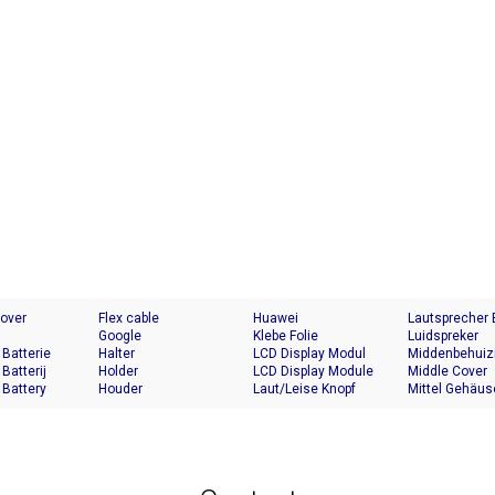
Cover
Flex cable
Huawei
Lautsprecher
Google
Klebe Folie
Luidspreker
 Batterie
Halter
LCD Display Modul
Middenbehuiz
 Batterij
Holder
LCD Display Module
Middle Cover
 Battery
Houder
Laut/Leise Knopf
Mittel Gehäus