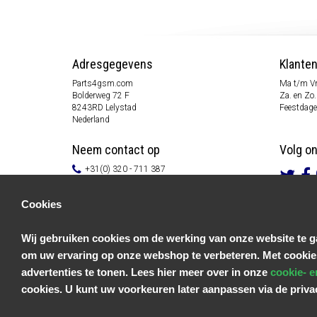
Adresgegevens
Klante
Parts4gsm.com
Ma t/m Vr
Bolderweg 72 F
Za. en Zo.
8243RD Lelystad
Feestdage
Nederland
Neem contact op
Volg o
+31(0) 320 - 711 387
info@parts4gsm.com
Contactformulier
Cookies
Informatie
Wij gebruiken cookies om de werking van onze website te ga
Klantenservice
om uw ervaring op onze webshop te verbeteren. Met cookie
Algemene voorwaarden
Privacy Policy
advertenties te tonen. Lees hier meer over in onze
cookie- e
Disclaimer
cookies. U kunt uw voorkeuren later aanpassen via de priv
Betaal informatie
Retouren & Garantie