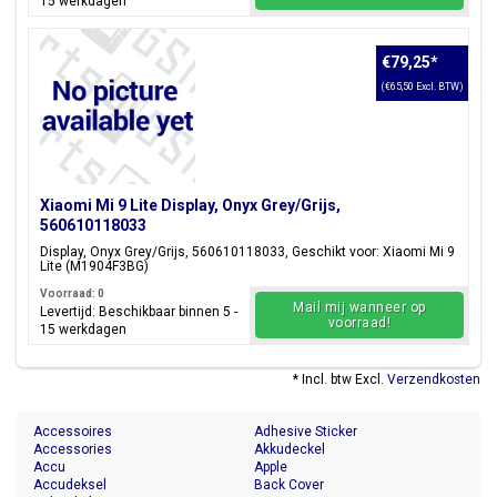
15 werkdagen
€79,25
*
(€65,50 Excl. BTW)
Xiaomi Mi 9 Lite Display, Onyx Grey/Grijs,
560610118033
Display, Onyx Grey/Grijs, 560610118033, Geschikt voor: Xiaomi Mi 9
Lite (M1904F3BG)
Voorraad: 0
Mail mij wanneer op
Levertijd: Beschikbaar binnen 5 -
voorraad!
15 werkdagen
* Incl. btw Excl.
Verzendkosten
Accessoires
Adhesive Sticker
Accessories
Akkudeckel
Accu
Apple
Accudeksel
Back Cover