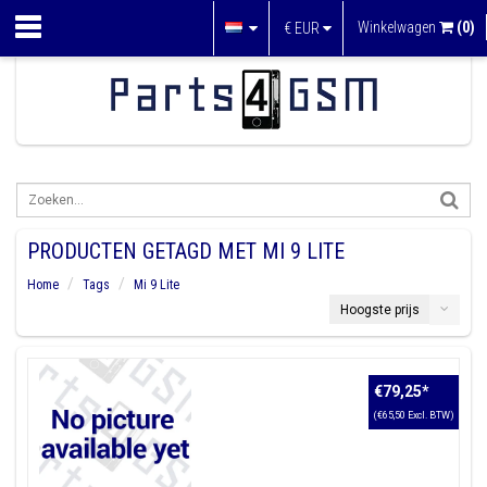
Winkelwagen
(0)
€
EUR
PRODUCTEN GETAGD MET MI 9 LITE
Home
Tags
Mi 9 Lite
Hoogste prijs
€79,25
*
(€65,50 Excl. BTW)