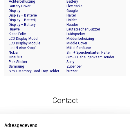
Achterbehuizing
Battery
Battery Cover
Flex cable
Display
Google
Display + Batterie
Halter
Display + Batterij
Holder
Display + Battery
Houder
Huawei
Lautsprecher Buzzer
Klebe Folie
Luidspreker
LCD Display Modul
Middenbehuizing
LCD Display Module
Middle Cover
Laut/Leise Knopf
Mittel Gehäuse
Nokia
Sim + Speicherkarten Halter
OnePlus
Sim- + Geheugenkaart Houder
Plak Sticker
Sony
Samsung
Zubehoer
Sim + Memory Card Tray Holder
buzzer
Contact
Adresgegevens