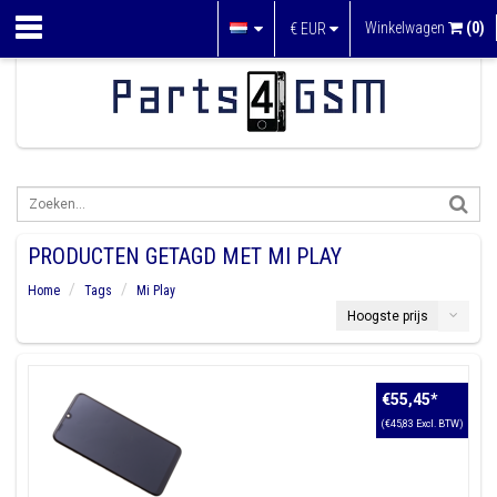
Winkelwagen
(0)
€
EUR
PRODUCTEN GETAGD MET MI PLAY
Home
Tags
Mi Play
Hoogste prijs
€55,45
*
(€45,83 Excl. BTW)