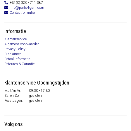
+31(0) 320 - 711 387
info@parts4gsm.com
Contactformulier
Informatie
Klantenservice
Algemene voorwaarden
Privacy Policy
Disclaimer
Betaal informatie
Retouren & Garantie
Klantenservice Openingstijden
Ma t/m Vr.
09:30 - 17:30
Za. en Zo.
gesloten
Feestdagen:
gesloten
Volg ons