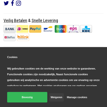
Veilig Betalen
&
Snelle Levering
Cookies
Wij gebruiken cookies om de werking van onze website te garanderen.
Functionele cookies zijn noodzakelijk, Naast funcionele cookies
gebruiken wij analytische en advertentie cookies om uw ervaring op onze
webshop te verbeteren. Met cookies analyseren we uw gedrag anoniem,
zowel binnen als buiten onze website, om onze diensten te
personaliseren en advertenties te tonen. Lees hier meer over in onze
Bevestig
Weigeren
Manage cookies
© Copyright 2026 Parts4GSM - Design by
Webdinge.nl
cookie- en privacyverklaring
. Klik op 'bevestigen' om akkoord te gaan
Parts4GSM
word beoordeeld met
9,9
/
10
(
2541
Reviews) bij
Kiyoh.nl