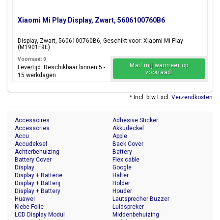
Xiaomi Mi Play Display, Zwart, 5606100760B6
Display, Zwart, 5606100760B6, Geschikt voor: Xiaomi Mi Play
(M1901F9E)
Voorraad: 0
Mail mij wanneer op
Levertijd: Beschikbaar binnen 5 -
voorraad!
15 werkdagen
* Incl. btw Excl.
Verzendkosten
Accessoires
Adhesive Sticker
Accessories
Akkudeckel
Accu
Apple
Accudeksel
Back Cover
Achterbehuizing
Battery
Battery Cover
Flex cable
Display
Google
Display + Batterie
Halter
Display + Batterij
Holder
Display + Battery
Houder
Huawei
Lautsprecher Buzzer
Klebe Folie
Luidspreker
LCD Display Modul
Middenbehuizing