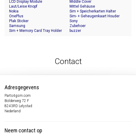
LCD Display Module
Middle Cover
Laut/Leise Knopf
Mittel Gehäuse
Nokia
Sim + Speicherkarten Halter
OnePlus
Sim- + Geheugenkaart Houder
Plak Sticker
Sony
Samsung
Zubehoer
Sim + Memory Card Tray Holder
buzzer
Contact
Adresgegevens
Parts4gsm.com
Bolderweg 72 F
8243RD Lelystad
Nederland
Neem contact op