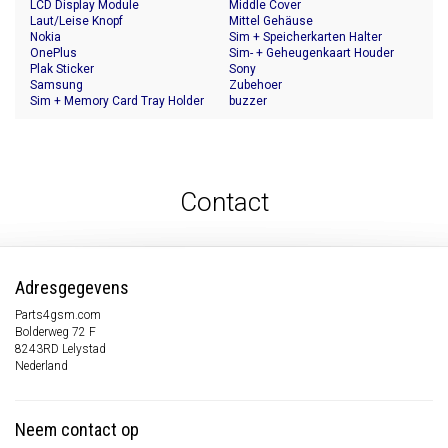
LCD Display Module
Middle Cover
Laut/Leise Knopf
Mittel Gehäuse
Nokia
Sim + Speicherkarten Halter
OnePlus
Sim- + Geheugenkaart Houder
Plak Sticker
Sony
Samsung
Zubehoer
Sim + Memory Card Tray Holder
buzzer
Contact
Adresgegevens
Parts4gsm.com
Bolderweg 72 F
8243RD Lelystad
Nederland
Neem contact op