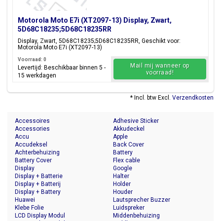
Motorola Moto E7i (XT2097-13) Display, Zwart,
5D68C18235;5D68C18235RR
Display, Zwart, 5D68C18235;5D68C18235RR, Geschikt voor:
Motorola Moto E7i (XT2097-13)
Voorraad: 0
Mail mij wanneer op
Levertijd: Beschikbaar binnen 5 -
voorraad!
15 werkdagen
* Incl. btw Excl.
Verzendkosten
Accessoires
Adhesive Sticker
Accessories
Akkudeckel
Accu
Apple
Accudeksel
Back Cover
Achterbehuizing
Battery
Battery Cover
Flex cable
Display
Google
Display + Batterie
Halter
Display + Batterij
Holder
Display + Battery
Houder
Huawei
Lautsprecher Buzzer
Klebe Folie
Luidspreker
LCD Display Modul
Middenbehuizing