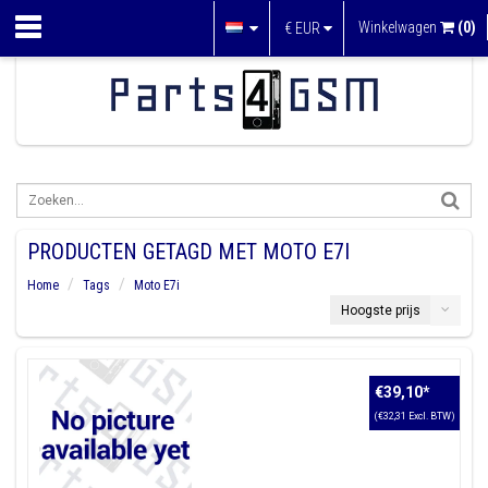
Winkelwagen
(0)
€
EUR
PRODUCTEN GETAGD MET MOTO E7I
Home
Tags
Moto E7i
Hoogste prijs
€39,10
*
(€32,31 Excl. BTW)