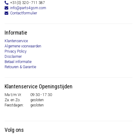
+31(0) 320 - 711 387
info@parts4gsm.com
Contactformulier
Informatie
Klantenservice
Algemene voorwaarden
Privacy Policy
Disclaimer
Betaal informatie
Retouren & Garantie
Klantenservice Openingstijden
Ma t/m Vr.
09:30 - 17:30
Za. en Zo.
gesloten
Feestdagen:
gesloten
Volg ons