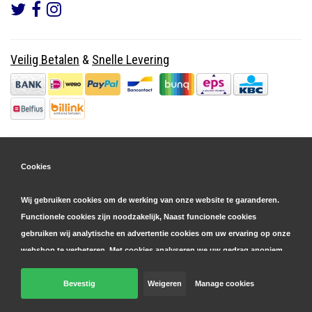
Veilig Betalen
&
Snelle Levering
Cookies
Wij gebruiken cookies om de werking van onze website te garanderen.
Functionele cookies zijn noodzakelijk, Naast funcionele cookies
gebruiken wij analytische en advertentie cookies om uw ervaring op onze
webshop te verbeteren. Met cookies analyseren we uw gedrag anoniem,
zowel binnen als buiten onze website, om onze diensten te
personaliseren en advertenties te tonen. Lees hier meer over in onze
Bevestig
Weigeren
Manage cookies
© Copyright 2026 Parts4GSM - Design by
Webdinge.nl
cookie- en privacyverklaring
. Klik op 'bevestigen' om akkoord te gaan
Parts4GSM
word beoordeeld met
9,9
/
10
(
2541
Reviews) bij
Kiyoh.nl