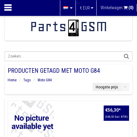
Winkelwagen
(0)
€
EUR
PRODUCTEN GETAGD MET MOTO G84
Home
Tags
Moto G84
Hoogste prijs
€56,30
*
(€46,53 Excl. BTW)