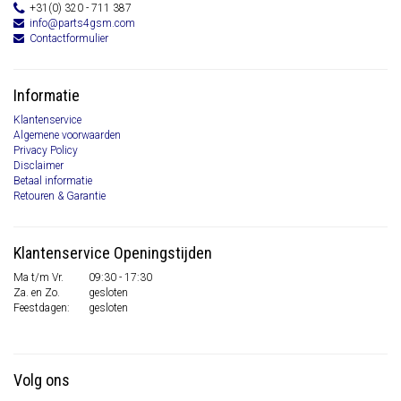
+31(0) 320 - 711 387
info@parts4gsm.com
Contactformulier
Informatie
Klantenservice
Algemene voorwaarden
Privacy Policy
Disclaimer
Betaal informatie
Retouren & Garantie
Klantenservice Openingstijden
Ma t/m Vr.
09:30 - 17:30
Za. en Zo.
gesloten
Feestdagen:
gesloten
Volg ons