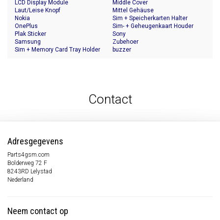
LCD Display Module
Middle Cover
Laut/Leise Knopf
Mittel Gehäuse
Nokia
Sim + Speicherkarten Halter
OnePlus
Sim- + Geheugenkaart Houder
Plak Sticker
Sony
Samsung
Zubehoer
Sim + Memory Card Tray Holder
buzzer
Contact
Adresgegevens
Parts4gsm.com
Bolderweg 72 F
8243RD Lelystad
Nederland
Neem contact op