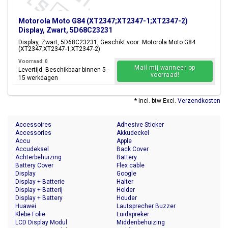
Motorola Moto G84 (XT2347;XT2347-1;XT2347-2)
Display, Zwart, 5D68C23231
Display, Zwart, 5D68C23231, Geschikt voor: Motorola Moto G84
(XT2347;XT2347-1;XT2347-2)
Voorraad: 0
Mail mij wanneer op
Levertijd: Beschikbaar binnen 5 -
voorraad!
15 werkdagen
* Incl. btw Excl.
Verzendkosten
Accessoires
Adhesive Sticker
Accessories
Akkudeckel
Accu
Apple
Accudeksel
Back Cover
Achterbehuizing
Battery
Battery Cover
Flex cable
Display
Google
Display + Batterie
Halter
Display + Batterij
Holder
Display + Battery
Houder
Huawei
Lautsprecher Buzzer
Klebe Folie
Luidspreker
LCD Display Modul
Middenbehuizing