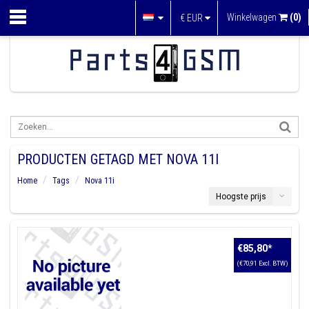
Winkelwagen
(0)
€
EUR
PRODUCTEN GETAGD MET NOVA 11I
Home
Tags
Nova 11i
Hoogste prijs
€85,80
*
(€70,91 Excl. BTW)