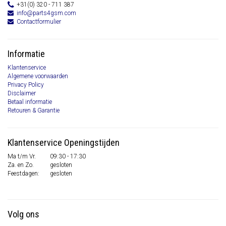
+31(0) 320 - 711 387
info@parts4gsm.com
Contactformulier
Informatie
Klantenservice
Algemene voorwaarden
Privacy Policy
Disclaimer
Betaal informatie
Retouren & Garantie
Klantenservice Openingstijden
Ma t/m Vr.
09:30 - 17:30
Za. en Zo.
gesloten
Feestdagen:
gesloten
Volg ons