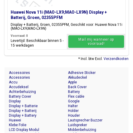
Huawei Nova 11i (MAO-LX9;MAO-LX9N) Display +
Batterij, Groen, 02355PFM
Display + Batterij, Groen, 02355PFM, Geschikt voor: Huawei Nova 11i
(MAO-LX9;MAO-LX9N)
Voorraad: 0
Mail mij wanneer op
Levertijd: Beschikbaar binnen 5 -
voorraad!
15 werkdagen
* Incl. btw Excl.
Verzendkosten
Accessoires
Adhesive Sticker
Accessories
Akkudeckel
Accu
Apple
Accudeksel
Back Cover
Achterbehuizing
Battery
Battery Cover
Flex cable
Display
Google
Display + Batterie
Halter
Display + Batterij
Holder
Display + Battery
Houder
Huawei
Lautsprecher Buzzer
Klebe Folie
Luidspreker
LCD Display Modul
Middenbehuizing