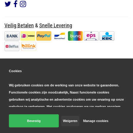
Veilig Betalen
&
Snelle Levering
Cookies
Wij gebruiken cookies om de werking van onze website te garanderen.
Functionele cookies zijn noodzakelijk, Naast funcionele cookies
gebruiken wij analytische en advertentie cookies om uw ervaring op onze
webshop te verbeteren. Met cookies analyseren we uw gedrag anoniem,
zowel binnen als buiten onze website, om onze diensten te
personaliseren en advertenties te tonen. Lees hier meer over in onze
Bevestig
Weigeren
Manage cookies
© Copyright 2026 Parts4GSM - Design by
Webdinge.nl
cookie- en privacyverklaring
. Klik op 'bevestigen' om akkoord te gaan
Parts4GSM
word beoordeeld met
9,9
/
10
(
2541
Reviews) bij
Kiyoh.nl