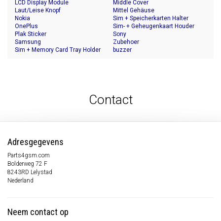
LCD Display Module
Middle Cover
Laut/Leise Knopf
Mittel Gehäuse
Nokia
Sim + Speicherkarten Halter
OnePlus
Sim- + Geheugenkaart Houder
Plak Sticker
Sony
Samsung
Zubehoer
Sim + Memory Card Tray Holder
buzzer
Contact
Adresgegevens
Parts4gsm.com
Bolderweg 72 F
8243RD Lelystad
Nederland
Neem contact op