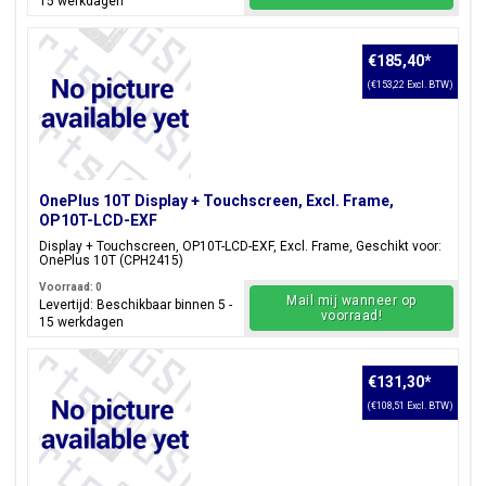
15 werkdagen
€185,40
*
(€153,22 Excl. BTW)
OnePlus 10T Display + Touchscreen, Excl. Frame,
OP10T-LCD-EXF
Display + Touchscreen, OP10T-LCD-EXF, Excl. Frame, Geschikt voor:
OnePlus 10T (CPH2415)
Voorraad: 0
Mail mij wanneer op
Levertijd: Beschikbaar binnen 5 -
voorraad!
15 werkdagen
€131,30
*
(€108,51 Excl. BTW)