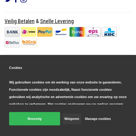
Veilig Betalen
&
Snelle Levering
Cookies
Wij gebruiken cookies om de werking van onze website te garanderen.
Functionele cookies zijn noodzakelijk, Naast funcionele cookies
gebruiken wij analytische en advertentie cookies om uw ervaring op onze
webshop te verbeteren. Met cookies analyseren we uw gedrag anoniem,
zowel binnen als buiten onze website, om onze diensten te
personaliseren en advertenties te tonen. Lees hier meer over in onze
Bevestig
Weigeren
Manage cookies
© Copyright 2026 Parts4GSM - Design by
Webdinge.nl
cookie- en privacyverklaring
. Klik op 'bevestigen' om akkoord te gaan
Parts4GSM
word beoordeeld met
9,9
/
10
(
2541
Reviews) bij
Kiyoh.nl
met alle cookies. Bij 'weigeren' plaatsen we alleen functionele cookies. U