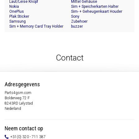
Laut/Leise Knopf
Mittel Gehäuse
Nokia
Sim + Speicherkarten Halter
OnePlus
Sim- + Geheugenkaart Houder
Plak Sticker
Sony
Samsung
Zubehoer
Sim + Memory Card Tray Holder
buzzer
Contact
Adresgegevens
Parts4gsm.com
Bolderweg 72 F
8243RD Lelystad
Nederland
Neem contact op
+31(0) 320 - 711 387