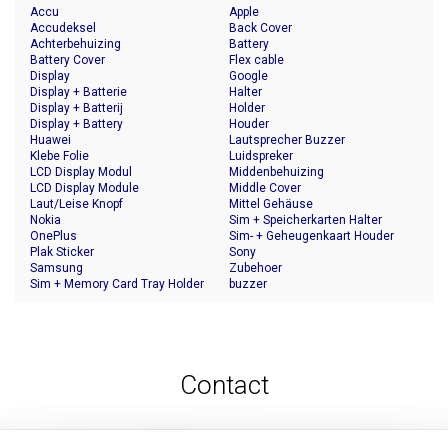
Accu
Apple
Accudeksel
Back Cover
Achterbehuizing
Battery
Battery Cover
Flex cable
Display
Google
Display + Batterie
Halter
Display + Batterij
Holder
Display + Battery
Houder
Huawei
Lautsprecher Buzzer
Klebe Folie
Luidspreker
LCD Display Modul
Middenbehuizing
LCD Display Module
Middle Cover
Laut/Leise Knopf
Mittel Gehäuse
Nokia
Sim + Speicherkarten Halter
OnePlus
Sim- + Geheugenkaart Houder
Plak Sticker
Sony
Samsung
Zubehoer
Sim + Memory Card Tray Holder
buzzer
Contact