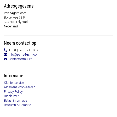
Adresgegevens
Parts4gsm.com
Bolderweg 72 F
8243RD Lelystad
Nederland
Neem contact op
+31(0) 320 - 711 387
info@parts4gsm.com
Contactformulier
Informatie
Klantenservice
Algemene voorwaarden
Privacy Policy
Disclaimer
Betaal informatie
Retouren & Garantie